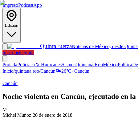
Impreso
Podcast
App
Edición
Quinta
Fuerza
Noticias de México, desde Quint
Suscríbete gratis
Portada
Policiaca
🌀 Huracanes
Sismos
Quintana Roo
México
Política
De
Inicio
/
quintana roo
/
Cancún
🌤️
26
°C
·
Cancún
Cancún
Noche violenta en Cancún, ejecutado en la
M
Michel Muñoz
·
20 de enero de 2018