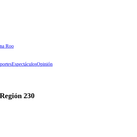
ana Roo
portes
Espectáculos
Opinión
 Región 230