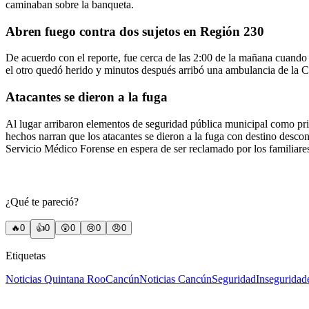
caminaban sobre la banqueta.
Abren fuego contra dos sujetos en Región 230
De acuerdo con el reporte, fue cerca de las 2:00 de la mañana cuando s
el otro quedó herido y minutos después arribó una ambulancia de la Cru
Atacantes se dieron a la fuga
Al lugar arribaron elementos de seguridad pública municipal como prim
hechos narran que los atacantes se dieron a la fuga con destino desco
Servicio Médico Forense en espera de ser reclamado por los familiare
¿Qué te pareció?
🔥
0
👍
0
😲
0
😢
0
😠
0
Etiquetas
Noticias Quintana Roo
Cancún
Noticias Cancún
Seguridad
Inseguridad