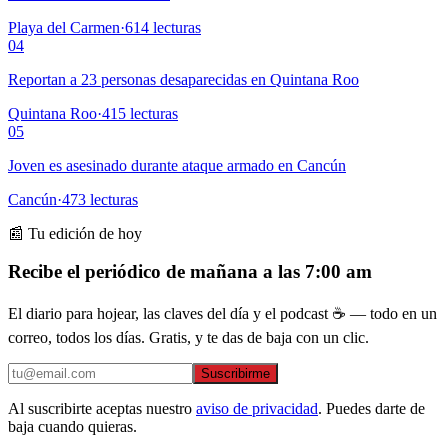
Playa del Carmen
·
614
lecturas
04
Reportan a 23 personas desaparecidas en Quintana Roo
Quintana Roo
·
415
lecturas
05
Joven es asesinado durante ataque armado en Cancún
Cancún
·
473
lecturas
📰 Tu edición de hoy
Recibe el periódico de mañana a las 7:00 am
El diario para hojear, las claves del día y el podcast ☕ — todo en un
correo, todos los días. Gratis, y te das de baja con un clic.
Suscribirme
Al suscribirte aceptas nuestro
aviso de privacidad
. Puedes darte de
baja cuando quieras.