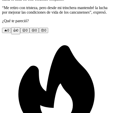
“Me retiro con tristeza, pero desde mi trinchera mantendré la lucha
por mejorar las condiciones de vida de los cancunenses”, expresó.
¿Qué te pareció?
🔥
0
👍
0
😲
0
😢
0
😠
0