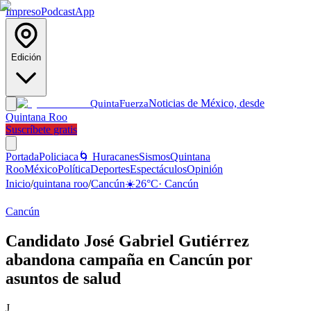
Impreso
Podcast
App
Edición
Noticias de México, desde
Quinta
Fuerza
Quintana Roo
Suscríbete gratis
Portada
Policiaca
🌀 Huracanes
Sismos
Quintana
Roo
México
Política
Deportes
Espectáculos
Opinión
Inicio
/
quintana roo
/
Cancún
☀️
26
°C
·
Cancún
Cancún
Candidato José Gabriel Gutiérrez
abandona campaña en Cancún por
asuntos de salud
J