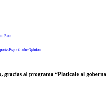
ana Roo
portes
Espectáculos
Opinión
, gracias al programa “Platícale al gobern