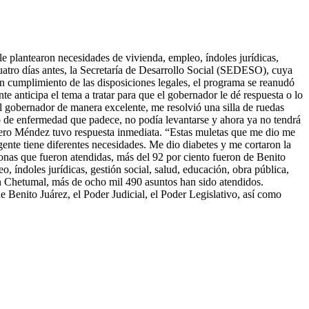
e plantearon necesidades de vivienda, empleo, índoles jurídicas,
uatro días antes, la Secretaría de Desarrollo Social (SEDESO), cuya
n cumplimiento de las disposiciones legales, el programa se reanudó
nte anticipa el tema a tratar para que el gobernador le dé respuesta o lo
l gobernador de manera excelente, me resolvió una silla de ruedas
po de enfermedad que padece, no podía levantarse y ahora ya no tendrá
ro Méndez tuvo respuesta inmediata. “Estas muletas que me dio me
te tiene diferentes necesidades. Me dio diabetes y me cortaron la
sonas que fueron atendidas, más del 92 por ciento fueron de Benito
, índoles jurídicas, gestión social, salud, educación, obra pública,
en Chetumal, más de ocho mil 490 asuntos han sido atendidos.
 Benito Juárez, el Poder Judicial, el Poder Legislativo, así como