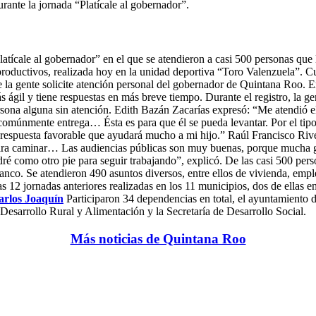
rante la jornada “Platícale al gobernador”.
ícale al gobernador” en el que se atendieron a casi 500 personas que l
 productivos, realizada hoy en la unidad deportiva “Toro Valenzuela”. C
e la gente solicite atención personal del gobernador de Quintana Roo. E
s ágil y tiene respuestas en más breve tiempo. Durante el registro, la ge
rsona alguna sin atención. Edith Bazán Zacarías expresó: “Me atendió e
e comúnmente entrega… Ésta es para que él se pueda levantar. Por el ti
a respuesta favorable que ayudará mucho a mi hijo.”
Raúl Francisco Rive
ra caminar… Las audiencias públicas son muy buenas, porque mucha gen
ndré como otro pie para seguir trabajando”, explicó. De las casi 500 per
anco. Se atendieron 490 asuntos diversos, entre ellos de vivienda, empleo
12 jornadas anteriores realizadas en los 11 municipios, dos de ellas 
rlos Joaquín
Participaron 34 dependencias en total, el ayuntamiento de
Desarrollo Rural y Alimentación y la Secretaría de Desarrollo Social.
Más noticias de Quintana Roo