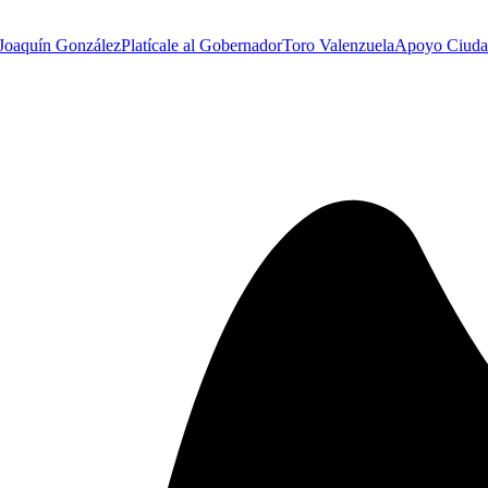
 Joaquín González
Platícale al Gobernador
Toro Valenzuela
Apoyo Ciuda