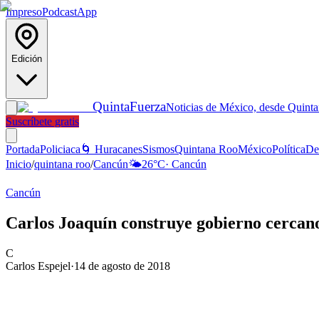
Impreso
Podcast
App
Edición
Quinta
Fuerza
Noticias de México, desde Quint
Suscríbete gratis
Portada
Policiaca
🌀 Huracanes
Sismos
Quintana Roo
México
Política
De
Inicio
/
quintana roo
/
Cancún
🌤️
26
°C
·
Cancún
Cancún
Carlos Joaquín construye gobierno cercano
C
Carlos Espejel
·
14 de agosto de 2018