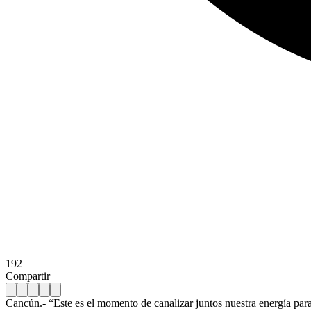
192
Compartir
Cancún.- “Este es el momento de canalizar juntos nuestra energía par