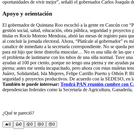
oportunidades de vivir mejor”, señaló el gobernador Carlos Joaquín du
Apoyo y orientación
El gobernador de Quintana Roo escuchó a la gente en Cancún con “Plat
gestión social, salud, educación, obra pública, seguridad y proyectos
titular es Rocío Moreno Mendoza, abrió las mesas de registro para qu
al concluir la jornada electoral. Ahora, “Platícale al gobernador” es má
canalice de inmediato a la secretaría correspondiente. No se queda pe
para mi hijo que tiene distrofia muscular… No es una silla de las qu
el problema de lastimarse con los tubos de una silla normal. Tuve un
ayudan al 100 por ciento, porque no tengo una pierna y me ayudan pa
pierna; antes me sentía incapacitado, pero ahora con estas muletas te
Juárez, Solidaridad, Isla Mujeres, Felipe Carrillo Puerto y Othón P. Bl
seguridad y proyectos productivos. De acuerdo con la SEDESO, en las 
También te puede interesar:
Tendrá PAN reunión cumbre con Ca
dependencias federales como la Secretaría de Agricultura, Ganadería, 
¿Qué te pareció?
🔥
0
👍
0
😲
0
😢
0
😠
0