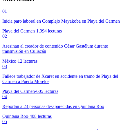
01
Inicia paro laboral en Complejo Mayakoba en Playa del Carmen
Playa del Carmen
·
1,994
lecturas
02
Asesinan al creador de contenido César Gastélum durante
transmisión en Culiacán
México
·
12
lecturas
03
Fallece trabajador de Xcaret en accidente en tramo de Playa del
Carmen a Puerto Morelos
Playa del Carmen
·
605
lecturas
04
Reportan a 23 personas desaparecidas en Quintana Roo
Quintana Roo
·
408
lecturas
05