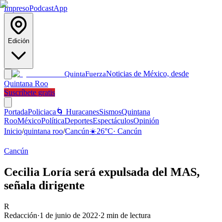
Impreso
Podcast
App
Edición
Noticias de México, desde
Quinta
Fuerza
Quintana Roo
Suscríbete gratis
Portada
Policiaca
🌀 Huracanes
Sismos
Quintana
Roo
México
Política
Deportes
Espectáculos
Opinión
Inicio
/
quintana roo
/
Cancún
☀️
26
°C
·
Cancún
Cancún
Cecilia Loría será expulsada del MAS,
señala dirigente
R
Redacción
·
1 de junio de 2022
·
2
min de lectura