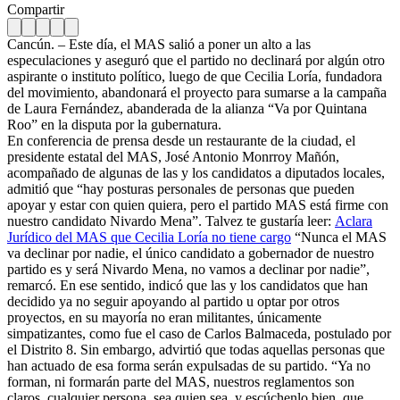
Compartir
Cancún. – Este día, el MAS salió a poner un alto a las
especulaciones y aseguró que el partido no declinará por algún otro
aspirante o instituto político, luego de que Cecilia Loría, fundadora
del movimiento, abandonará el proyecto para sumarse a la campaña
de Laura Fernández, abanderada de la alianza “Va por Quintana
Roo” en la disputa por la gubernatura.
En conferencia de prensa desde un restaurante de la ciudad, el
presidente estatal del MAS, José Antonio Monrroy Mañón,
acompañado de algunas de las y los candidatos a diputados locales,
admitió que “hay posturas personales de personas que pueden
apoyar y estar con quien quiera, pero el partido MAS está firme con
nuestro candidato Nivardo Mena”. Talvez te gustaría leer:
Aclara
Jurídico del MAS que Cecilia Loría no tiene cargo
“Nunca el MAS
va declinar por nadie, el único candidato a gobernador de nuestro
partido es y será Nivardo Mena, no vamos a declinar por nadie”,
remarcó. En ese sentido, indicó que las y los candidatos que han
decidido ya no seguir apoyando al partido u optar por otros
proyectos, en su mayoría no eran militantes, únicamente
simpatizantes, como fue el caso de Carlos Balmaceda, postulado por
el Distrito 8. Sin embargo, advirtió que todas aquellas personas que
han actuado de esa forma serán expulsadas de su partido. “Ya no
forman, ni formarán parte del MAS, nuestros reglamentos son
claros, cualquier persona, sea quien sea, y escúchenlo bien, que