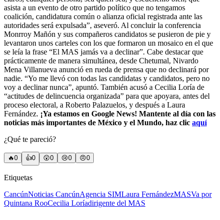
asista a un evento de otro partido político que no tengamos
coalición, candidatura común o alianza oficial registrada ante las
autoridades será expulsada”, aseveró. Al concluir la conferencia
Monrroy Mañón y sus compañeros candidatos se pusieron de pie y
levantaron unos carteles con los que formaron un mosaico en el que
se leía la frase “El MAS jamás va a declinar”. Cabe destacar que
prácticamente de manera simultánea, desde Chetumal, Nivardo
Mena Villanueva anunció en rueda de prensa que no declinará por
nadie. “Yo me llevó con todas las candidatas y candidatos, pero no
voy a declinar nunca”, apuntó. También acusó a Cecilia Loría de
“actitudes de delincuencia organizada” para que apoyara, antes del
proceso electoral, a Roberto Palazuelos, y después a Laura
Fernández.
¡Ya estamos en Google News! Mantente al día con las
noticias más importantes de México y el Mundo, haz clic
aquí
¿Qué te pareció?
🔥
0
👍
0
😲
0
😢
0
😠
0
Etiquetas
Cancún
Noticias Cancún
Agencia SIM
Laura Fernández
MAS
Va por
Quintana Roo
Cecilia Loría
dirigente del MAS