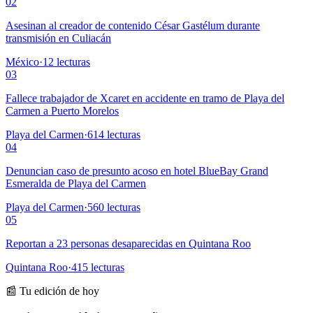
02
Asesinan al creador de contenido César Gastélum durante
transmisión en Culiacán
México
·
12
lecturas
03
Fallece trabajador de Xcaret en accidente en tramo de Playa del
Carmen a Puerto Morelos
Playa del Carmen
·
614
lecturas
04
Denuncian caso de presunto acoso en hotel BlueBay Grand
Esmeralda de Playa del Carmen
Playa del Carmen
·
560
lecturas
05
Reportan a 23 personas desaparecidas en Quintana Roo
Quintana Roo
·
415
lecturas
📰 Tu edición de hoy