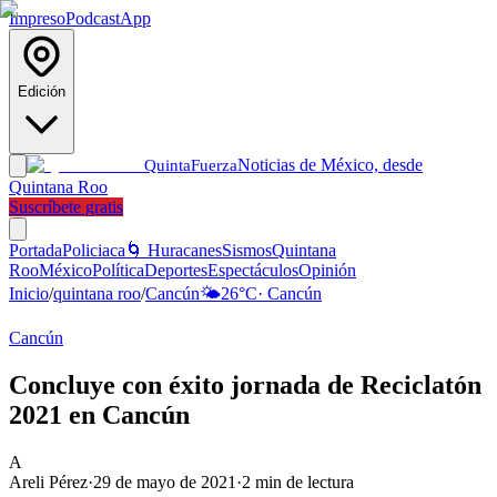
Impreso
Podcast
App
Edición
Noticias de México, desde
Quinta
Fuerza
Quintana Roo
Suscríbete gratis
Portada
Policiaca
🌀 Huracanes
Sismos
Quintana
Roo
México
Política
Deportes
Espectáculos
Opinión
Inicio
/
quintana roo
/
Cancún
🌤️
26
°C
·
Cancún
Cancún
Concluye con éxito jornada de Reciclatón
2021 en Cancún
A
Areli Pérez
·
29 de mayo de 2021
·
2
min de lectura