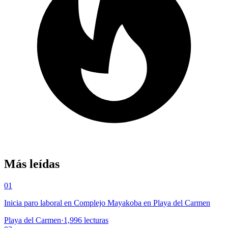
Más leídas
01
Inicia paro laboral en Complejo Mayakoba en Playa del Carmen
Playa del Carmen
·
1,996
lecturas