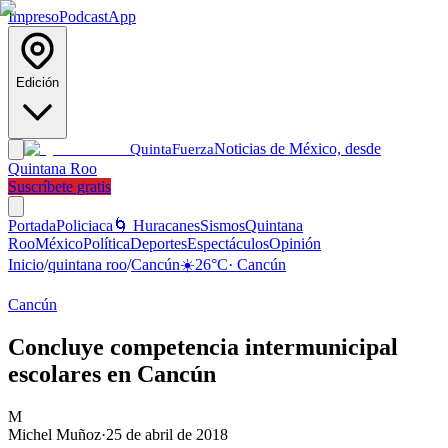
Impreso
Podcast
App
Edición
Noticias de México, desde
Quinta
Fuerza
Quintana Roo
Suscríbete gratis
Portada
Policiaca
🌀 Huracanes
Sismos
Quintana
Roo
México
Política
Deportes
Espectáculos
Opinión
Inicio
/
quintana roo
/
Cancún
☀️
26
°C
·
Cancún
Cancún
Concluye competencia intermunicipal
escolares en Cancún
M
Michel Muñoz
·
25 de abril de 2018