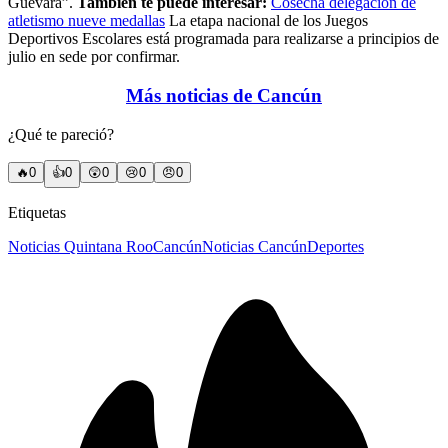
Guevara”.
También te puede interesar:
Cosecha delegación de
atletismo nueve medallas
La etapa nacional de los Juegos
Deportivos Escolares está programada para realizarse a principios de
julio en sede por confirmar.
Más noticias de Cancún
¿Qué te pareció?
🔥
0
👍
0
😲
0
😢
0
😠
0
Etiquetas
Noticias Quintana Roo
Cancún
Noticias Cancún
Deportes