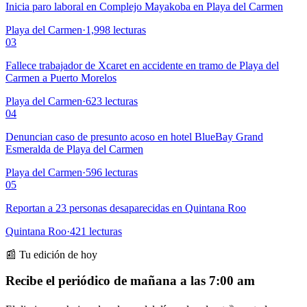
Inicia paro laboral en Complejo Mayakoba en Playa del Carmen
Playa del Carmen
·
1,998
lecturas
03
Fallece trabajador de Xcaret en accidente en tramo de Playa del
Carmen a Puerto Morelos
Playa del Carmen
·
623
lecturas
04
Denuncian caso de presunto acoso en hotel BlueBay Grand
Esmeralda de Playa del Carmen
Playa del Carmen
·
596
lecturas
05
Reportan a 23 personas desaparecidas en Quintana Roo
Quintana Roo
·
421
lecturas
📰 Tu edición de hoy
Recibe el periódico de mañana a las 7:00 am