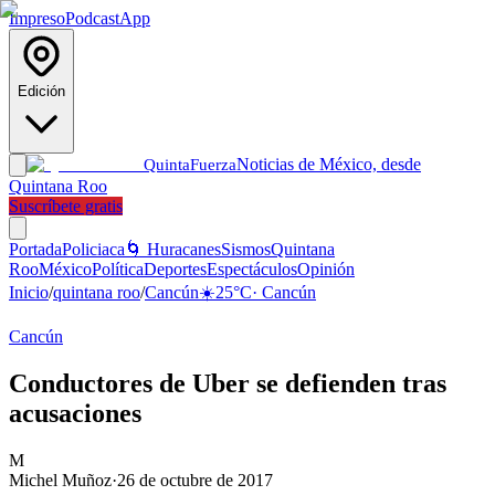
Impreso
Podcast
App
Edición
Noticias de México, desde
Quinta
Fuerza
Quintana Roo
Suscríbete gratis
Portada
Policiaca
🌀 Huracanes
Sismos
Quintana
Roo
México
Política
Deportes
Espectáculos
Opinión
Inicio
/
quintana roo
/
Cancún
☀️
25
°C
·
Cancún
Cancún
Conductores de Uber se defienden tras
acusaciones
M
Michel Muñoz
·
26 de octubre de 2017