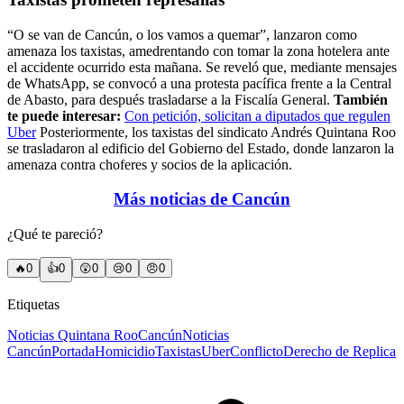
“O se van de Cancún, o los vamos a quemar”, lanzaron como
amenaza los taxistas, amedrentando con tomar la zona hotelera ante
el accidente ocurrido esta mañana. Se reveló que, mediante mensajes
de WhatsApp, se convocó a una protesta pacífica frente a la Central
de Abasto, para después trasladarse a la Fiscalía General.
También
te puede interesar:
Con petición, solicitan a diputados que regulen
Uber
Posteriormente, los taxistas del sindicato Andrés Quintana Roo
se trasladaron al edificio del Gobierno del Estado, donde lanzaron la
amenaza contra choferes y socios de la aplicación.
Más noticias de Cancún
¿Qué te pareció?
🔥
0
👍
0
😲
0
😢
0
😠
0
Etiquetas
Noticias Quintana Roo
Cancún
Noticias
Cancún
Portada
Homicidio
Taxistas
Uber
Conflicto
Derecho de Replica