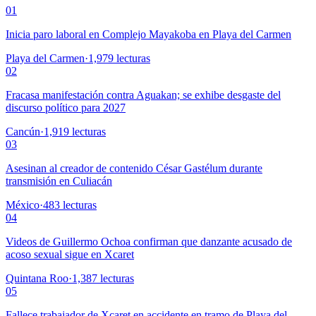
01
Inicia paro laboral en Complejo Mayakoba en Playa del Carmen
Playa del Carmen
·
1,979
lecturas
02
Fracasa manifestación contra Aguakan; se exhibe desgaste del
discurso político para 2027
Cancún
·
1,919
lecturas
03
Asesinan al creador de contenido César Gastélum durante
transmisión en Culiacán
México
·
483
lecturas
04
Videos de Guillermo Ochoa confirman que danzante acusado de
acoso sexual sigue en Xcaret
Quintana Roo
·
1,387
lecturas
05
Fallece trabajador de Xcaret en accidente en tramo de Playa del