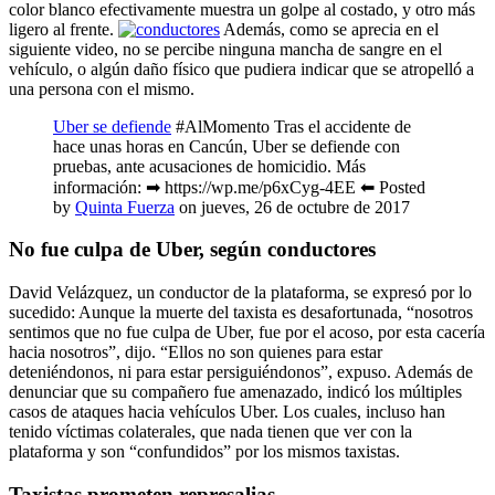
color blanco efectivamente muestra un golpe al costado, y otro más
ligero al frente.
Además, como se aprecia en el
siguiente video, no se percibe ninguna mancha de sangre en el
vehículo, o algún daño físico que pudiera indicar que se atropelló a
una persona con el mismo.
Uber se defiende
#AlMomento Tras el accidente de
hace unas horas en Cancún, Uber se defiende con
pruebas, ante acusaciones de homicidio. Más
información: ➡ https://wp.me/p6xCyg-4EE ⬅ Posted
by
Quinta Fuerza
on jueves, 26 de octubre de 2017
No fue culpa de Uber, según conductores
David Velázquez, un conductor de la plataforma, se expresó por lo
sucedido: Aunque la muerte del taxista es desafortunada, “nosotros
sentimos que no fue culpa de Uber, fue por el acoso, por esta cacería
hacia nosotros”, dijo. “Ellos no son quienes para estar
deteniéndonos, ni para estar persiguiéndonos”, expuso. Además de
denunciar que su compañero fue amenazado, indicó los múltiples
casos de ataques hacia vehículos Uber. Los cuales, incluso han
tenido víctimas colaterales, que nada tienen que ver con la
plataforma y son “confundidos” por los mismos taxistas.
Taxistas prometen represalias