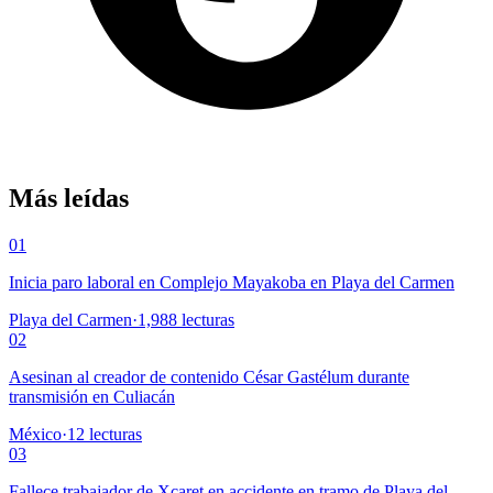
Más leídas
01
Inicia paro laboral en Complejo Mayakoba en Playa del Carmen
Playa del Carmen
·
1,988
lecturas
02
Asesinan al creador de contenido César Gastélum durante
transmisión en Culiacán
México
·
12
lecturas
03
Fallece trabajador de Xcaret en accidente en tramo de Playa del