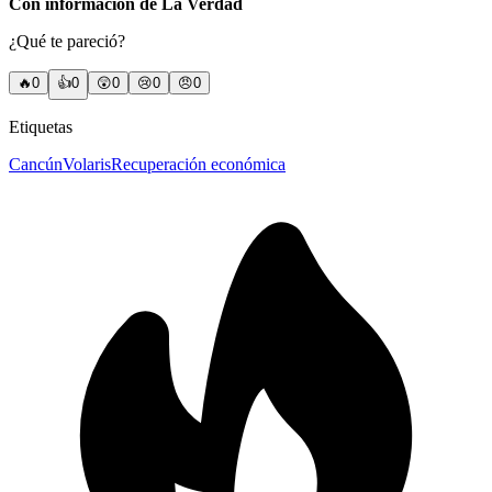
Con información de La Verdad
¿Qué te pareció?
🔥
0
👍
0
😲
0
😢
0
😠
0
Etiquetas
Cancún
Volaris
Recuperación económica