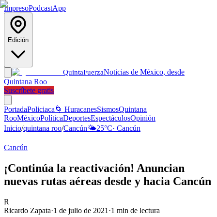
Impreso
Podcast
App
Edición
Noticias de México, desde
Quinta
Fuerza
Quintana Roo
Suscríbete gratis
Portada
Policiaca
🌀 Huracanes
Sismos
Quintana
Roo
México
Política
Deportes
Espectáculos
Opinión
Inicio
/
quintana roo
/
Cancún
🌤️
25
°C
·
Cancún
Cancún
¡Continúa la reactivación! Anuncian
nuevas rutas aéreas desde y hacia Cancún
R
Ricardo Zapata
·
1 de julio de 2021
·
1
min de lectura