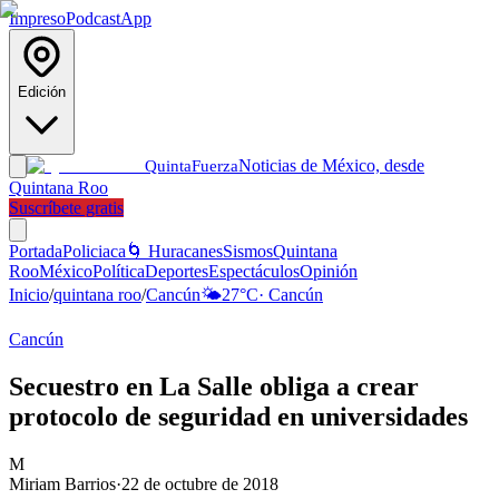
Impreso
Podcast
App
Edición
Noticias de México, desde
Quinta
Fuerza
Quintana Roo
Suscríbete gratis
Portada
Policiaca
🌀 Huracanes
Sismos
Quintana
Roo
México
Política
Deportes
Espectáculos
Opinión
Inicio
/
quintana roo
/
Cancún
🌤️
27
°C
·
Cancún
Cancún
Secuestro en La Salle obliga a crear
protocolo de seguridad en universidades
M
Miriam Barrios
·
22 de octubre de 2018