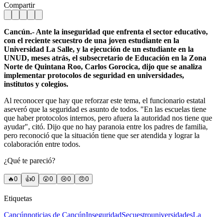
Compartir
Cancún.- Ante la inseguridad que enfrenta el sector educativo,
con el reciente secuestro de una joven estudiante en la
Universidad La Salle, y la ejecución de un estudiante en la
UNUD, meses atrás, el subsecretario de Educación en la Zona
Norte de Quintana Roo, Carlos Gorocica, dijo que se analiza
implementar protocolos de seguridad en universidades,
institutos y colegios.
Al reconocer que hay que reforzar este tema, el funcionario estatal
aseveró que la seguridad es asunto de todos. "En las escuelas tiene
que haber protocolos internos, pero afuera la autoridad nos tiene que
ayudar", citó. Dijo que no hay paranoia entre los padres de familia,
pero reconoció que la situación tiene que ser atendida y lograr la
colaboración entre todos.
¿Qué te pareció?
🔥
0
👍
0
😲
0
😢
0
😠
0
Etiquetas
Cancún
noticias de Cancún
Inseguridad
Secuestro
universidades
La