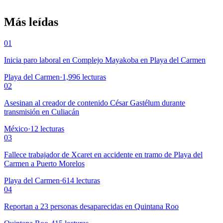
Más leídas
01
Inicia paro laboral en Complejo Mayakoba en Playa del Carmen
Playa del Carmen
·
1,996
lecturas
02
Asesinan al creador de contenido César Gastélum durante
transmisión en Culiacán
México
·
12
lecturas
03
Fallece trabajador de Xcaret en accidente en tramo de Playa del
Carmen a Puerto Morelos
Playa del Carmen
·
614
lecturas
04
Reportan a 23 personas desaparecidas en Quintana Roo