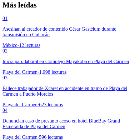
Más leídas
01
Asesinan al creador de contenido César Gastélum durante
transmisión en Culiacán
México
·
12
lecturas
02
Inicia paro laboral en Complejo Mayakoba en Playa del Carmen
Playa del Carmen
·
1,998
lecturas
03
Fallece trabajador de Xcaret en accidente en tramo de Playa del
Carmen a Puerto Morelos
Playa del Carmen
·
623
lecturas
04
Denuncian caso de presunto acoso en hotel BlueBay Grand
Esmeralda de Playa del Carmen
Playa del Carmen
·
596
lecturas