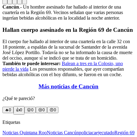
Cancún
.- Un hombre asesinado fue hallado al interior de una
cuartería en la Región 69. Vecinos señalan que varias personas
ingerían bebidas alcohólicas en la localidad la noche anterior.
Hallan cuerpo asesinado en la Región 69 de Cancún
El cuerpo fue hallado al interior de una cuartería en la calle 32 con
18 poniente, a espaldas de la sucursal de Santander de la avenida
José López Portillo. Todavía no se ha informado la causa de muerte
del occiso, aunque sí se indicó que se trata de un homicidio.
También te puede interesar:
Balean a tres en la Colosio, uno
pierde la vida
Los presuntos responsables, que ayer compartían
bebidas alcohólicas con el hoy difunto, se fueron en un coche.
Más noticias de Cancún
¿Qué te pareció?
🔥
0
👍
0
😲
0
😢
0
😠
0
Etiquetas
Noticias Quintana Roo
Noticias Cancún
policiaca
ejecutado
Región 69