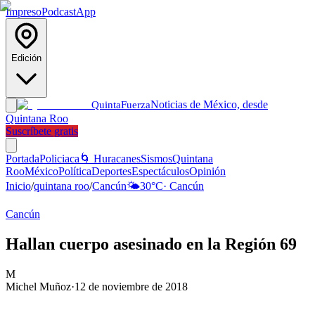
Impreso
Podcast
App
Edición
Noticias de México, desde
Quinta
Fuerza
Quintana Roo
Suscríbete gratis
Portada
Policiaca
🌀 Huracanes
Sismos
Quintana
Roo
México
Política
Deportes
Espectáculos
Opinión
Inicio
/
quintana roo
/
Cancún
🌤️
30
°C
·
Cancún
Cancún
Hallan cuerpo asesinado en la Región 69
M
Michel Muñoz
·
12 de noviembre de 2018