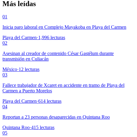
Más leídas
01
Inicia paro laboral en Complejo Mayakoba en Playa del Carmen
Playa del Carmen
·
1,996
lecturas
02
Asesinan al creador de contenido César Gastélum durante
transmisión en Culiacán
México
·
12
lecturas
03
Fallece trabajador de Xcaret en accidente en tramo de Playa del
Carmen a Puerto Morelos
Playa del Carmen
·
614
lecturas
04
Reportan a 23 personas desaparecidas en Quintana Roo
Quintana Roo
·
415
lecturas
05