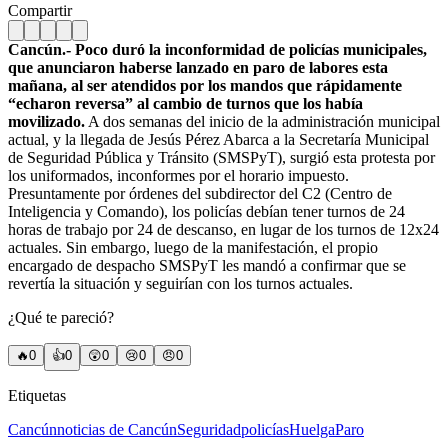
Compartir
Cancún.- Poco duró la inconformidad de policías municipales,
que anunciaron haberse lanzado en paro de labores esta
mañana, al ser atendidos por los mandos que rápidamente
“echaron reversa” al cambio de turnos que los había
movilizado.
A dos semanas del inicio de la administración municipal
actual, y la llegada de Jesús Pérez Abarca a la Secretaría Municipal
de Seguridad Pública y Tránsito (SMSPyT), surgió esta protesta por
los uniformados, inconformes por el horario impuesto.
Presuntamente por órdenes del subdirector del C2 (Centro de
Inteligencia y Comando), los policías debían tener turnos de 24
horas de trabajo por 24 de descanso, en lugar de los turnos de 12x24
actuales. Sin embargo, luego de la manifestación, el propio
encargado de despacho SMSPyT les mandó a confirmar que se
revertía la situación y seguirían con los turnos actuales.
¿Qué te pareció?
🔥
0
👍
0
😲
0
😢
0
😠
0
Etiquetas
Cancún
noticias de Cancún
Seguridad
policías
Huelga
Paro