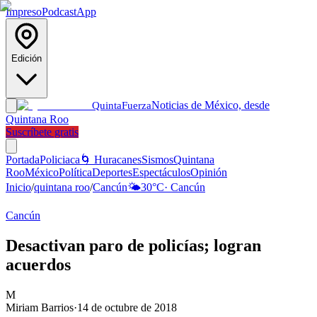
Impreso
Podcast
App
Edición
Noticias de México, desde
Quinta
Fuerza
Quintana Roo
Suscríbete gratis
Portada
Policiaca
🌀 Huracanes
Sismos
Quintana
Roo
México
Política
Deportes
Espectáculos
Opinión
Inicio
/
quintana roo
/
Cancún
🌤️
30
°C
·
Cancún
Cancún
Desactivan paro de policías; logran
acuerdos
M
Miriam Barrios
·
14 de octubre de 2018