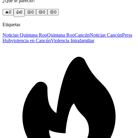
¿Qué te pareció?
🔥
0
👍
0
😲
0
😢
0
😠
0
Etiquetas
Noticias Quintana Roo
Quintana Roo
Cancún
Noticias Cancún
Press
Hub
violencia en Cancún
Violencia Intrafamiliar