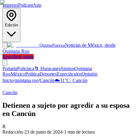
Impreso
Podcast
App
Edición
Noticias de México, desde
Quinta
Fuerza
Quintana Roo
Suscríbete gratis
Portada
Policiaca
🌀 Huracanes
Sismos
Quintana
Roo
México
Política
Deportes
Espectáculos
Opinión
Inicio
/
quintana roo
/
Cancún
☁️
31
°C
·
Cancún
Cancún
Detienen a sujeto por agredir a su esposa
en Cancún
R
Redacción
·
23 de junio de 2024
·
1
min de lectura