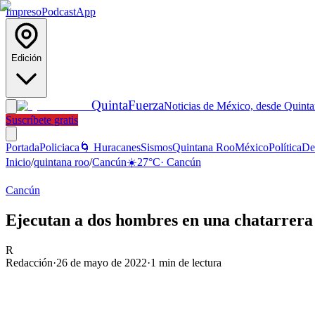
Impreso
Podcast
App
Edición
Quinta
Fuerza
Noticias de México, desde Quint
Suscríbete gratis
Portada
Policiaca
🌀 Huracanes
Sismos
Quintana Roo
México
Política
De
Inicio
/
quintana roo
/
Cancún
☀️
27
°C
·
Cancún
Cancún
Ejecutan a dos hombres en una chatarrer
R
Redacción
·
26 de mayo de 2022
·
1
min de lectura