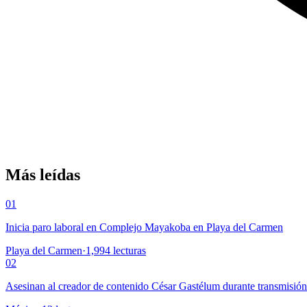
Más leídas
01
Inicia paro laboral en Complejo Mayakoba en Playa del Carmen
Playa del Carmen
·
1,994
lecturas
02
Asesinan al creador de contenido César Gastélum durante transmisió