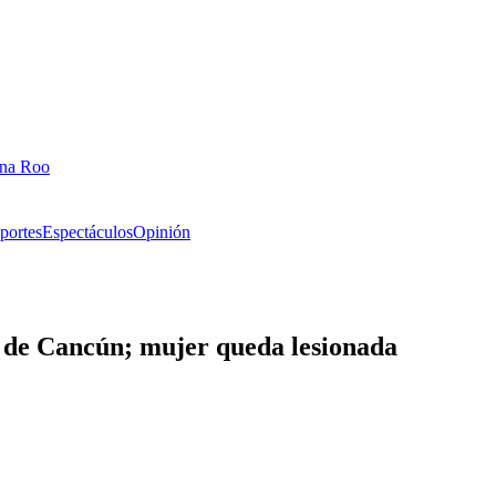
ana Roo
portes
Espectáculos
Opinión
a de Cancún; mujer queda lesionada