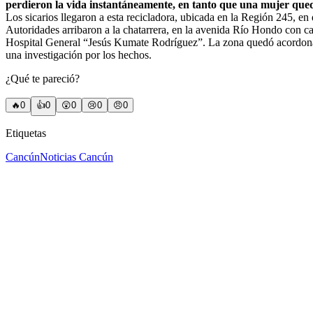
perdieron la vida instantáneamente, en tanto que una mujer qued
Los sicarios llegaron a esta recicladora, ubicada en la Región 245, en d
Autoridades arribaron a la chatarrera, en la avenida Río Hondo con ca
Hospital General “Jesús Kumate Rodríguez”. La zona quedó acordonada p
una investigación por los hechos.
¿Qué te pareció?
🔥
0
👍
0
😲
0
😢
0
😠
0
Etiquetas
Cancún
Noticias Cancún