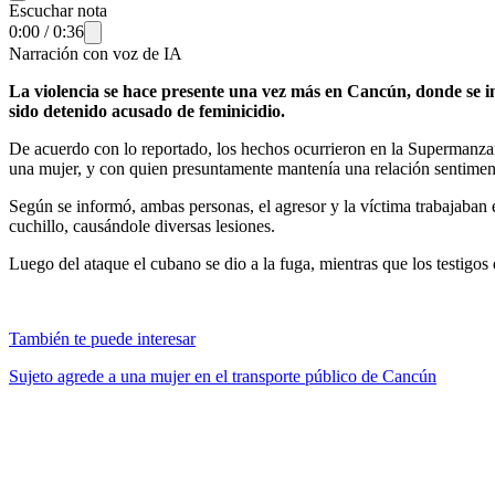
Escuchar nota
0:00
/
0:36
Narración con voz de IA
La violencia se hace presente una vez más en Cancún, donde se i
sido detenido acusado de feminicidio.
De acuerdo con lo reportado, los hechos ocurrieron en la Supermanz
una mujer, y con quien presuntamente mantenía una relación sentimen
Según se informó, ambas personas, el agresor y la víctima trabajaban 
cuchillo, causándole diversas lesiones.
Luego del ataque el cubano se dio a la fuga, mientras que los testigos
También te puede interesar
Sujeto agrede a una mujer en el transporte público de Cancún