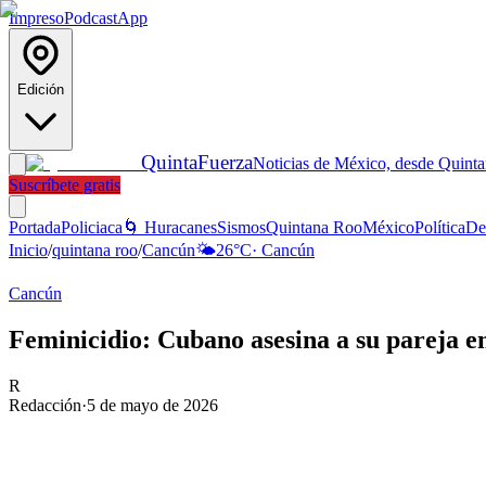
Impreso
Podcast
App
Edición
Quinta
Fuerza
Noticias de México, desde Quint
Suscríbete gratis
Portada
Policiaca
🌀 Huracanes
Sismos
Quintana Roo
México
Política
De
Inicio
/
quintana roo
/
Cancún
🌤️
26
°C
·
Cancún
Cancún
Feminicidio: Cubano asesina a su pareja 
R
Redacción
·
5 de mayo de 2026