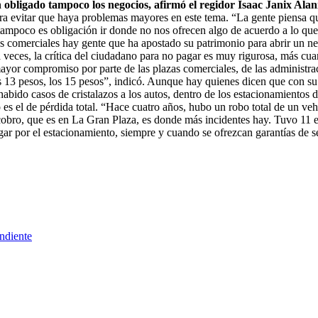
tán obligado tampoco los negocios, afirmó el regidor Isaac Janix Al
ara evitar que haya problemas mayores en este tema. “La gente piensa q
o; tampoco es obligación ir donde no nos ofrecen algo de acuerdo a lo q
as comerciales hay gente que ha apostado su patrimonio para abrir un ne
veces, la crítica del ciudadano para no pagar es muy rigurosa, más cua
yor compromiso por parte de las plazas comerciales, de las administrac
os 13 pesos, los 15 pesos”, indicó. Aunque hay quienes dicen que con s
abido casos de cristalazos a los autos, dentro de los estacionamientos d
es el de pérdida total. “Hace cuatro años, hubo un robo total de un veh
 cobro, que es en La Gran Plaza, es donde más incidentes hay. Tuvo 11 
agar por el estacionamiento, siempre y cuando se ofrezcan garantías de s
ndiente