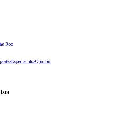
ana Roo
portes
Espectáculos
Opinión
tos