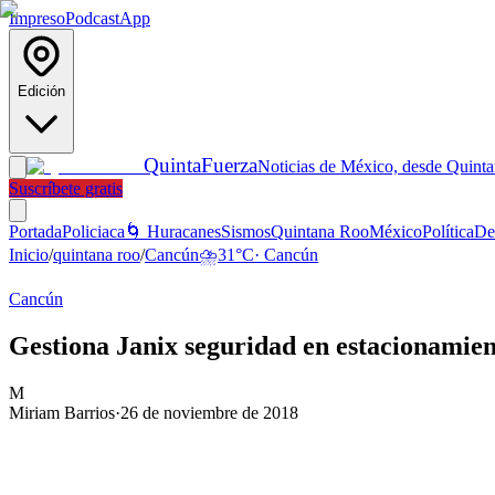
Impreso
Podcast
App
Edición
Quinta
Fuerza
Noticias de México, desde Quint
Suscríbete gratis
Portada
Policiaca
🌀 Huracanes
Sismos
Quintana Roo
México
Política
De
Inicio
/
quintana roo
/
Cancún
⛈️
31
°C
·
Cancún
Cancún
Gestiona Janix seguridad en estacionamien
M
Miriam Barrios
·
26 de noviembre de 2018