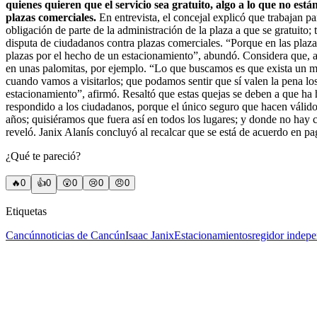
quienes quieren que el servicio sea gratuito, algo a lo que no es
plazas comerciales.
En entrevista, el concejal explicó que trabajan p
obligación de parte de la administración de la plaza a que se gratuit
disputa de ciudadanos contra plazas comerciales. “Porque en las plaz
plazas por el hecho de un estacionamiento”, abundó. Considera que, a 
en unas palomitas, por ejemplo. “Lo que buscamos es que exista un ma
cuando vamos a visitarlos; que podamos sentir que sí valen la pena l
estacionamiento”, afirmó. Resaltó que estas quejas se deben a que ha h
respondido a los ciudadanos, porque el único seguro que hacen válido 
años; quisiéramos que fuera así en todos los lugares; y donde no hay
reveló. Janix Alanís concluyó al recalcar que se está de acuerdo en p
¿Qué te pareció?
🔥
0
👍
0
😲
0
😢
0
😠
0
Etiquetas
Cancún
noticias de Cancún
Isaac Janix
Estacionamientos
regidor indepe