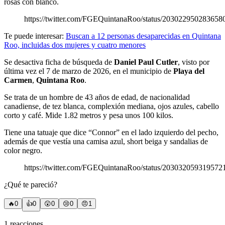
rosas con blanco.
https://twitter.com/FGEQuintanaRoo/status/203022950283658
Te puede interesar:
Buscan a 12 personas desaparecidas en Quintana
Roo, incluidas dos mujeres y cuatro menores
Se desactiva ficha de búsqueda de
Daniel Paul Cutler
, visto por
última vez el 7 de marzo de 2026, en el municipio de
Playa del
Carmen
,
Quintana Roo
.
Se trata de un hombre de 43 años de edad, de nacionalidad
canadiense, de tez blanca, complexión mediana, ojos azules, cabello
corto y café. Mide 1.82 metros y pesa unos 100 kilos.
Tiene una tatuaje que dice “Connor” en el lado izquierdo del pecho,
además de que vestía una camisa azul, short beiga y sandalias de
color negro.
https://twitter.com/FGEQuintanaRoo/status/203032059319572
¿Qué te pareció?
🔥
0
👍
0
😲
0
😢
0
😠
1
1
reacciones