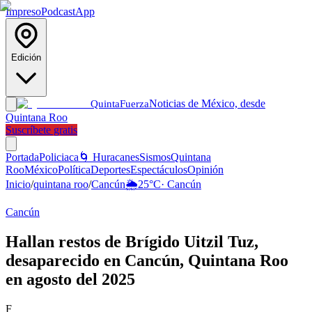
Impreso
Podcast
App
Edición
Noticias de México, desde
Quinta
Fuerza
Quintana Roo
Suscríbete gratis
Portada
Policiaca
🌀 Huracanes
Sismos
Quintana
Roo
México
Política
Deportes
Espectáculos
Opinión
Inicio
/
quintana roo
/
Cancún
🌦️
25
°C
·
Cancún
Cancún
Hallan restos de Brígido Uitzil Tuz,
desaparecido en Cancún, Quintana Roo
en agosto del 2025
F