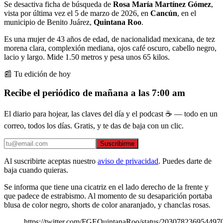
Se desactiva ficha de búsqueda de
Rosa María Martínez Gómez
,
vista por última vez el 5 de marzo de 2026, en
Cancún
, en el
municipio de Benito Juárez,
Quintana Roo
.
Es una mujer de 43 años de edad, de nacionalidad mexicana, de tez
morena clara, complexión mediana, ojos café oscuro, cabello negro,
lacio y largo. Mide 1.50 metros y pesa unos 65 kilos.
📰 Tu edición de hoy
Recibe el periódico de mañana a las 7:00 am
El diario para hojear, las claves del día y el podcast ☕ — todo en un
correo, todos los días. Gratis, y te das de baja con un clic.
Suscribirme
Al suscribirte aceptas nuestro
aviso de privacidad
. Puedes darte de
baja cuando quieras.
Se informa que tiene una cicatriz en el lado derecho de la frente y
que padece de estrabismo. Al momento de su desaparición portaba
blusa de color negro, shorts de color anaranjado, y chanclas rosas.
https://twitter.com/FGEQuintanaRoo/status/203078236954497