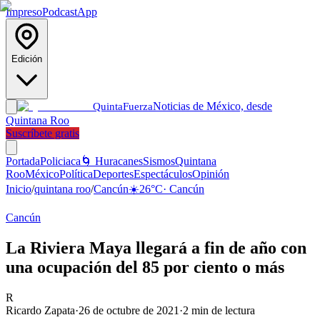
Impreso
Podcast
App
Edición
Noticias de México, desde
Quinta
Fuerza
Quintana Roo
Suscríbete gratis
Portada
Policiaca
🌀 Huracanes
Sismos
Quintana
Roo
México
Política
Deportes
Espectáculos
Opinión
Inicio
/
quintana roo
/
Cancún
☀️
26
°C
·
Cancún
Cancún
La Riviera Maya llegará a fin de año con
una ocupación del 85 por ciento o más
R
Ricardo Zapata
·
26 de octubre de 2021
·
2
min de lectura