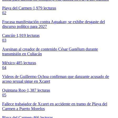
Playa del Carmen
·
1,979
lecturas
02
Fracasa manifestación contra Aguakan; se exhibe desgaste del
discurso político para 2027
Cancún
·
1,919
lecturas
03
Asesinan al creador de contenido César Gastélum durante
transmisión en Culiacán
México
·
485
lecturas
04
Videos de Guillermo Ochoa confirman que danzante acusado de
acoso sexual sigue en Xcaret
Quintana Roo
·
1,387
lecturas
05
Fallece trabajador de Xcaret en accidente en tramo de Playa del
Carmen a Puerto Morelos
Playa del Carmen
·
466
lecturas