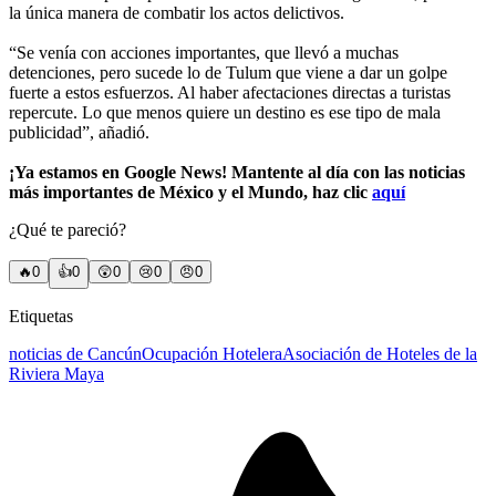
la única manera de combatir los actos delictivos.
“Se venía con acciones importantes, que llevó a muchas
detenciones, pero sucede lo de Tulum que viene a dar un golpe
fuerte a estos esfuerzos. Al haber afectaciones directas a turistas
repercute. Lo que menos quiere un destino es ese tipo de mala
publicidad”, añadió.
¡Ya estamos en Google News! Mantente al día con las noticias
más importantes de México y el Mundo, haz clic
aquí
¿Qué te pareció?
🔥
0
👍
0
😲
0
😢
0
😠
0
Etiquetas
noticias de Cancún
Ocupación Hotelera
Asociación de Hoteles de la
Riviera Maya