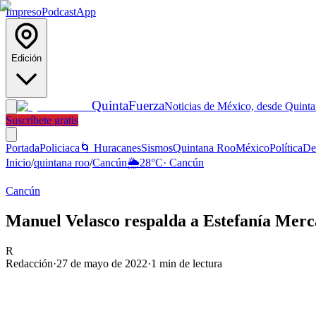
Impreso
Podcast
App
Edición
Quinta
Fuerza
Noticias de México, desde Quint
Suscríbete gratis
Portada
Policiaca
🌀 Huracanes
Sismos
Quintana Roo
México
Política
De
Inicio
/
quintana roo
/
Cancún
🌦️
28
°C
·
Cancún
Cancún
Manuel Velasco respalda a Estefanía Merca
R
Redacción
·
27 de mayo de 2022
·
1
min de lectura