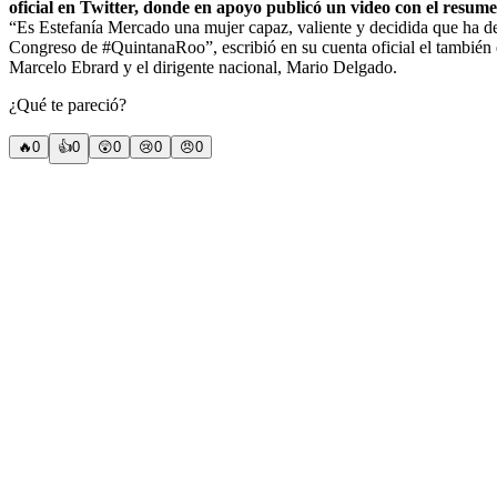
oficial en Twitter, donde en apoyo publicó un video con el resu
“Es Estefanía Mercado una mujer capaz, valiente y decidida que ha de
Congreso de #QuintanaRoo”, escribió en su cuenta oficial el también
Marcelo Ebrard y el dirigente nacional, Mario Delgado.
¿Qué te pareció?
🔥
0
👍
0
😲
0
😢
0
😠
0