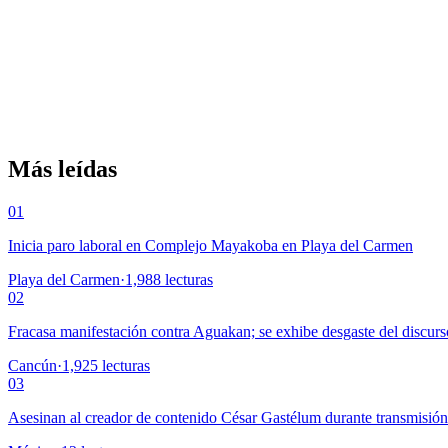
Más leídas
01
Inicia paro laboral en Complejo Mayakoba en Playa del Carmen
Playa del Carmen
·
1,988
lecturas
02
Fracasa manifestación contra Aguakan; se exhibe desgaste del discurs
Cancún
·
1,925
lecturas
03
Asesinan al creador de contenido César Gastélum durante transmisió