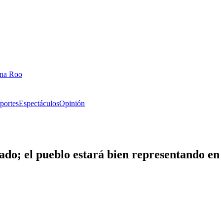
ana Roo
portes
Espectáculos
Opinión
do; el pueblo estará bien representando en 