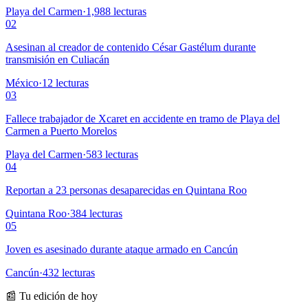
Playa del Carmen
·
1,988
lecturas
02
Asesinan al creador de contenido César Gastélum durante
transmisión en Culiacán
México
·
12
lecturas
03
Fallece trabajador de Xcaret en accidente en tramo de Playa del
Carmen a Puerto Morelos
Playa del Carmen
·
583
lecturas
04
Reportan a 23 personas desaparecidas en Quintana Roo
Quintana Roo
·
384
lecturas
05
Joven es asesinado durante ataque armado en Cancún
Cancún
·
432
lecturas
📰 Tu edición de hoy