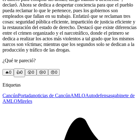
declaró. Ahora se dedica a despertar conciencia para que el pueblo
pueda reclamar lo que le pertenece, pues los gobiernos son
empleados que fallan en su trabajo. Enfatizó que se reclaman tres
cosas: seguridad pública eficiente, impartición de justicia eficiente y
la restauración del estado de derecho. Destacó que existe diferencias
entre el crimen organizado y el narcotráfico, donde el primero se
dedica a realizar los actos más violentos a tal grado que los mismos
narcos son víctimas; mientras que los segundos solo se dedican a la
producción y tráfico de las drogas.
¿Qué te pareció?
🔥
0
👍
0
😲
0
😢
0
😠
0
Etiquetas
Cancún
Portada
noticias de Cancún
AMLO
Autodefensas
gabinete de
AMLO
Mireles