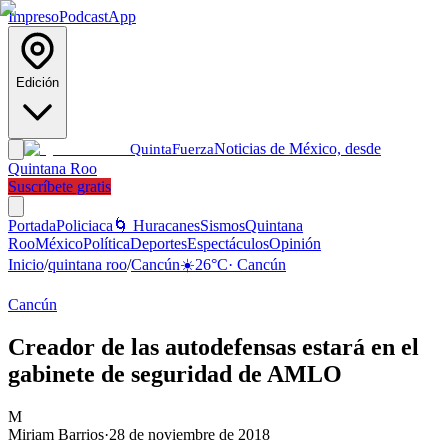
Impreso
Podcast
App
Edición
Noticias de México, desde
Quinta
Fuerza
Quintana Roo
Suscríbete gratis
Portada
Policiaca
🌀 Huracanes
Sismos
Quintana
Roo
México
Política
Deportes
Espectáculos
Opinión
Inicio
/
quintana roo
/
Cancún
☀️
26
°C
·
Cancún
Cancún
Creador de las autodefensas estará en el
gabinete de seguridad de AMLO
M
Miriam Barrios
·
28 de noviembre de 2018