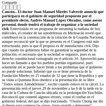
Compartir
Cancún.- El doctor Juan Manuel Mireles Valverde anunció que
participará en el gabinete de seguridad propuesto por el
presidente electo, Andrés Manuel López Obrador, como asesor
personal, donde tendrá el trabajo de organizar a la sociedad
civil.
Entrevistado en un programa de streaming la mañana de hoy
miércoles, el creador de las autodefensas en Michoacán reveló que
contribuyó en la construcción de la creación de la Guardia Nacional,
aunque reconoció que la que se presenta en el Congreso está más
estructurada, pues la que él propuso es de manufactura civil.
Dijo
que cuando los gobiernos fallan en garantizar la seguridad de la
población, es necesario que la sociedad se organice, pues es un
derecho constitucional consagrado en el artículo 10. Aprovechó para
hacer un llamado a que los pueblos puedan organizarse, pues
solamente así se puede hacer frente a los problemas que el gobierno
no puede solucionar. Informó que ya se tiene presencia de la
Fundación Mireles en 25 estados de 32 que tiene la Republica y que
su visita a Quintana Roo obedece a la presentación de su libro
"Todos somos Autodefensas", escrito cuando estuvo en la cárcel. La
presentación será el jueves 29 de noviembre a las 6 de la tarde en la
casa de la Cultura de Cancún ubicada en la prolongación Yaxchilán.
Reconoció que cometió algunos errores, como el confiar en el
gobierno federal, del que se dijo traicionado. "Osorio Chong me dio
el dinero para comprar las armas, luego mandó a detenerme",