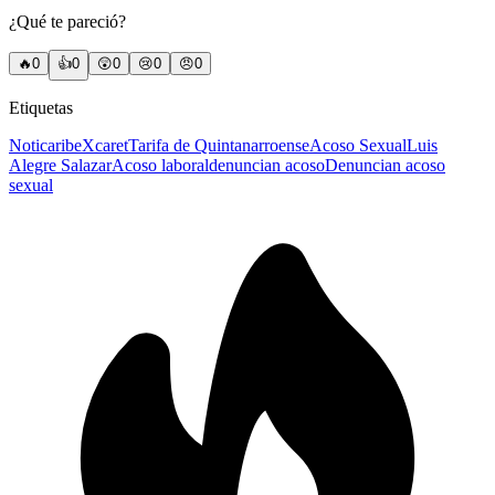
¿Qué te pareció?
🔥
0
👍
0
😲
0
😢
0
😠
0
Etiquetas
Noticaribe
Xcaret
Tarifa de Quintanarroense
Acoso Sexual
Luis
Alegre Salazar
Acoso laboral
denuncian acoso
Denuncian acoso
sexual