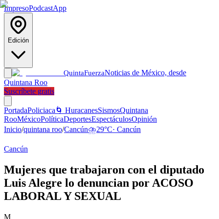
Impreso
Podcast
App
Edición
Noticias de México, desde
Quinta
Fuerza
Quintana Roo
Suscríbete gratis
Portada
Policiaca
🌀 Huracanes
Sismos
Quintana
Roo
México
Política
Deportes
Espectáculos
Opinión
Inicio
/
quintana roo
/
Cancún
⛈️
29
°C
·
Cancún
Cancún
Mujeres que trabajaron con el diputado
Luis Alegre lo denuncian por ACOSO
LABORAL Y SEXUAL
M