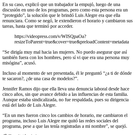
En su caso, explicó que un trabajador la empujó, luego de una
discusión en uno de los programas, pero como esta persona era un
“protegido”, la solución que le brindó Luis Alegre era que ella
renunciara. Como se negó, le extendieron el horario y cambiaron sus
tareas, hasta que terminó por acceder.
https://videopress.com/v/WISQpaOa?
resizeToParent=true&cover=true&preloadContent=metadata
“Se dirigía muy mal hacia las mujeres. No puedo asegurar que así
también fuera con los hombres, pero sí vi que era una persona muy
misógina”, acusó.
Incluso al momento de ser presentada, él le preguntó “¿a ti de dónde
te sacaron?, ¿de una casa de modelos?”.
Jennifer Ramos dijo que ella lleva una denuncia laboral desde hace
cinco años, sin que avance debido a las influencias de esta familia.
Aunque estaba sindicalizada, no fue respaldada, pues su dirigencia
está del lado de Luis Alegre.
“En un mes fueron cinco los cambios de horario, me cambiaron el
programa, incluso Luis Alegre me quitó las redes sociales del
programa, pese a que las tenía registradas a mi nombre”, se quejó.