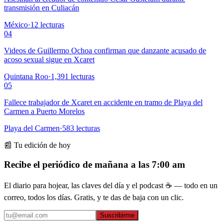
transmisión en Culiacán
México
·
12
lecturas
04
Videos de Guillermo Ochoa confirman que danzante acusado de
acoso sexual sigue en Xcaret
Quintana Roo
·
1,391
lecturas
05
Fallece trabajador de Xcaret en accidente en tramo de Playa del
Carmen a Puerto Morelos
Playa del Carmen
·
583
lecturas
📰 Tu edición de hoy
Recibe el periódico de mañana a las 7:00 am
El diario para hojear, las claves del día y el podcast ☕ — todo en un
correo, todos los días. Gratis, y te das de baja con un clic.
Suscribirme