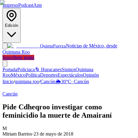
Impreso
Podcast
App
Edición
Noticias de México, desde
Quinta
Fuerza
Quintana Roo
Suscríbete gratis
Portada
Policiaca
🌀 Huracanes
Sismos
Quintana
Roo
México
Política
Deportes
Espectáculos
Opinión
Inicio
/
quintana roo
/
Cancún
🌦️
30
°C
·
Cancún
Cancún
Pide Cdheqroo investigar como
feminicidio la muerte de Amairaní
M
Miriam Barrios
·
23 de mayo de 2018