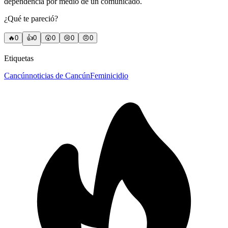
dependencia por medio de un comunicado.
¿Qué te pareció?
🔥
0
👍
0
😲
0
😢
0
😠
0
Etiquetas
Cancún
noticias de Cancún
Feminicidio