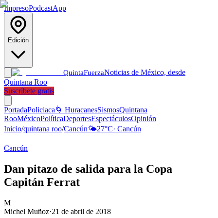
Impreso
Podcast
App
Edición
Noticias de México, desde
Quinta
Fuerza
Quintana Roo
Suscríbete gratis
Portada
Policiaca
🌀 Huracanes
Sismos
Quintana
Roo
México
Política
Deportes
Espectáculos
Opinión
Inicio
/
quintana roo
/
Cancún
🌤️
27
°C
·
Cancún
Cancún
Dan pitazo de salida para la Copa
Capitán Ferrat
M
Michel Muñoz
·
21 de abril de 2018