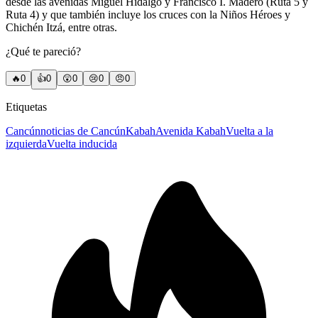
desde las avenidas Miguel Hidalgo y Francisco I. Madero (Ruta 5 y
Ruta 4) y que también incluye los cruces con la Niños Héroes y
Chichén Itzá, entre otras.
¿Qué te pareció?
🔥
0
👍
0
😲
0
😢
0
😠
0
Etiquetas
Cancún
noticias de Cancún
Kabah
Avenida Kabah
Vuelta a la
izquierda
Vuelta inducida