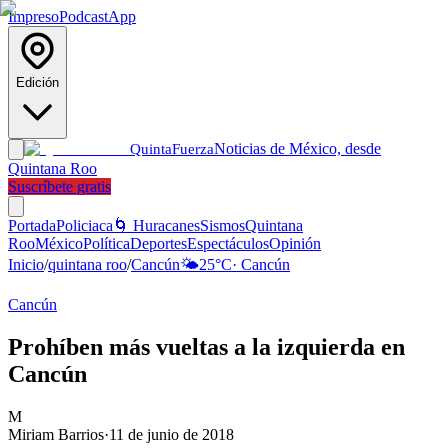
Impreso
Podcast
App
Edición
Noticias de México, desde
Quinta
Fuerza
Quintana Roo
Suscríbete gratis
Portada
Policiaca
🌀 Huracanes
Sismos
Quintana
Roo
México
Política
Deportes
Espectáculos
Opinión
Inicio
/
quintana roo
/
Cancún
🌤️
25
°C
·
Cancún
Cancún
Prohíben más vueltas a la izquierda en
Cancún
M
Miriam Barrios
·
11 de junio de 2018