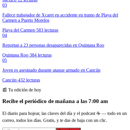
03
Fallece trabajador de Xcaret en accidente en tramo de Playa del
Carmen a Puerto Morelos
Playa del Carmen
·
583
lecturas
04
Reportan a 23 personas desaparecidas en Quintana Roo
Quintana Roo
·
384
lecturas
05
Joven es asesinado durante ataque armado en Cancún
Cancún
·
432
lecturas
📰 Tu edición de hoy
Recibe el periódico de mañana a las 7:00 am
El diario para hojear, las claves del día y el podcast ☕ — todo en un
correo, todos los días. Gratis, y te das de baja con un clic.