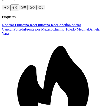
🔥
0
👍
0
😲
0
😢
0
😠
0
Etiquetas
Noticias Quintana Roo
Quintana Roo
Cancún
Noticias
Cancún
Portada
Frente por México
Chanito Toledo Medina
Daniela
Vara