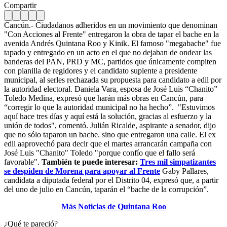
Compartir
Cancún.- Ciudadanos adheridos en un movimiento que denominan
"Con Acciones al Frente" entregaron la obra de tapar el bache en la
avenida Andrés Quintana Roo y Kinik. El famoso "megabache" fue
tapado y entregado en un acto en el que no dejaban de ondear las
banderas del PAN, PRD y MC, partidos que únicamente compiten
con planilla de regidores y el candidato suplente a presidente
municipal, al serles rechazada su propuesta para candidato a edil por
la autoridad electoral. Daniela Vara, esposa de José Luis “Chanito”
Toledo Medina, expresó que harán más obras en Cancún, para
“corregir lo que la autoridad municipal no ha hecho”.
"Estuvimos
aquí hace tres días y aquí está la solución, gracias al esfuerzo y la
unión de todos", comentó. Julián Ricalde, aspirante a senador, dijo
que no sólo taparon un bache. sino que entregaron una calle. El ex
edil aaprovechó para decir que el martes arrancarán campaña con
José Luis "Chanito" Toledo "porque confío que el fallo será
favorable".
También te puede interesar:
Tres mil simpatizantes
se despiden de Morena para apoyar al Frente
Gaby Pallares,
candidata a diputada federal por el Distrito 04, expresó que, a partir
del uno de julio en Cancún, taparán el “bache de la corrupción”.
Más Noticias de Quintana Roo
¿Qué te pareció?