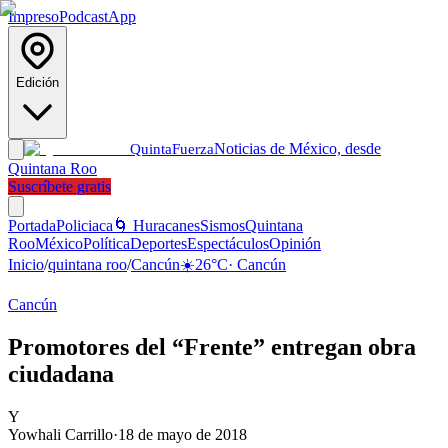
Impreso
Podcast
App
Edición
Noticias de México, desde
Quinta
Fuerza
Quintana Roo
Suscríbete gratis
Portada
Policiaca
🌀 Huracanes
Sismos
Quintana
Roo
México
Política
Deportes
Espectáculos
Opinión
Inicio
/
quintana roo
/
Cancún
☀️
26
°C
·
Cancún
Cancún
Promotores del “Frente” entregan obra
ciudadana
Y
Yowhali Carrillo
·
18 de mayo de 2018