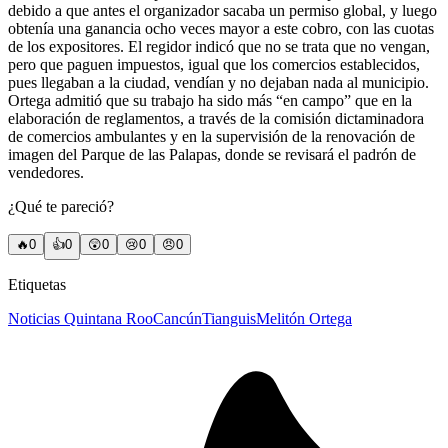
debido a que antes el organizador sacaba un permiso global, y luego
obtenía una ganancia ocho veces mayor a este cobro, con las cuotas
de los expositores. El regidor indicó que no se trata que no vengan,
pero que paguen impuestos, igual que los comercios establecidos,
pues llegaban a la ciudad, vendían y no dejaban nada al municipio.
Ortega admitió que su trabajo ha sido más “en campo” que en la
elaboración de reglamentos, a través de la comisión dictaminadora
de comercios ambulantes y en la supervisión de la renovación de
imagen del Parque de las Palapas, donde se revisará el padrón de
vendedores.
¿Qué te pareció?
🔥
0
👍
0
😲
0
😢
0
😠
0
Etiquetas
Noticias Quintana Roo
Cancún
Tianguis
Melitón Ortega