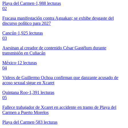
Playa del Carmen
·
1,988
lecturas
02
Fracasa manifestación contra Aguakan; se exhibe desgaste del
discurso político para 2027
Cancún
·
1,925
lecturas
03
Asesinan al creador de contenido César Gastélum durante
transmisión en Culiacán
México
·
12
lecturas
04
Videos de Guillermo Ochoa confirman que danzante acusado de
acoso sexual sigue en Xcaret
Quintana Roo
·
1,391
lecturas
05
Fallece trabajador de Xcaret en accidente en tramo de Playa del
Carmen a Puerto Morelos
Playa del Carmen
·
583
lecturas