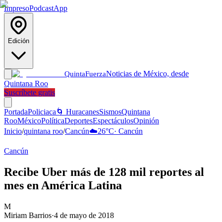
Impreso
Podcast
App
Edición
Noticias de México, desde
Quinta
Fuerza
Quintana Roo
Suscríbete gratis
Portada
Policiaca
🌀 Huracanes
Sismos
Quintana
Roo
México
Política
Deportes
Espectáculos
Opinión
Inicio
/
quintana roo
/
Cancún
☁️
26
°C
·
Cancún
Cancún
Recibe Uber más de 128 mil reportes al
mes en América Latina
M
Miriam Barrios
·
4 de mayo de 2018