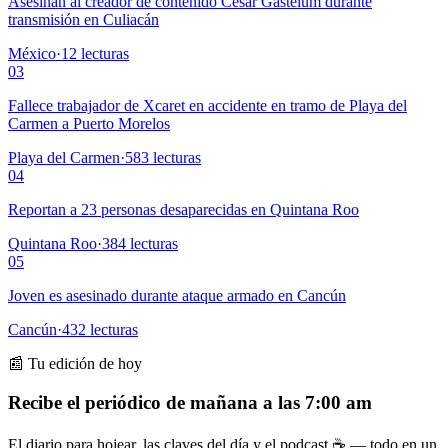
Asesinan al creador de contenido César Gastélum durante
transmisión en Culiacán
México
·
12
lecturas
03
Fallece trabajador de Xcaret en accidente en tramo de Playa del
Carmen a Puerto Morelos
Playa del Carmen
·
583
lecturas
04
Reportan a 23 personas desaparecidas en Quintana Roo
Quintana Roo
·
384
lecturas
05
Joven es asesinado durante ataque armado en Cancún
Cancún
·
432
lecturas
📰 Tu edición de hoy
Recibe el periódico de mañana a las 7:00 am
El diario para hojear, las claves del día y el podcast ☕ — todo en un