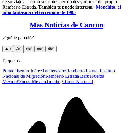
de su viaje así como sus datos personales y rúbrica del propio
Remberto Estrada.
También te puede interesar:
Monchito, el
niño fantasma del terremoto de 1985
Más Noticias de Cancún
¿Qué te pareció?
🔥
0
👍
0
😲
0
😢
0
😠
0
Etiquetas
Portada
Benito Juárez
Twitter
sismo
Remberto Estrada
Instituto
Nacional de Migración
Remberto Estrada Barba
Fuerza
México
#FuerzaMéxico
Trending Topic Nacional