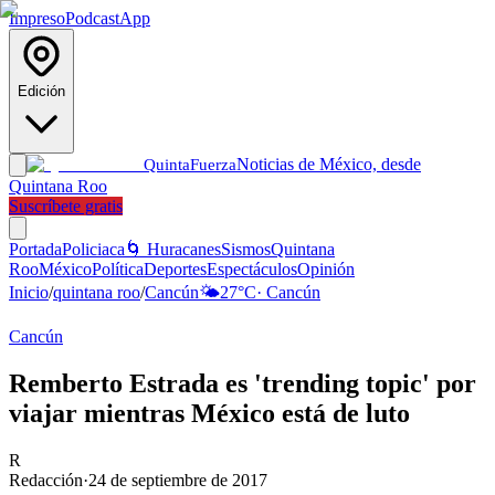
Impreso
Podcast
App
Edición
Noticias de México, desde
Quinta
Fuerza
Quintana Roo
Suscríbete gratis
Portada
Policiaca
🌀 Huracanes
Sismos
Quintana
Roo
México
Política
Deportes
Espectáculos
Opinión
Inicio
/
quintana roo
/
Cancún
🌤️
27
°C
·
Cancún
Cancún
Remberto Estrada es 'trending topic' por
viajar mientras México está de luto
R
Redacción
·
24 de septiembre de 2017