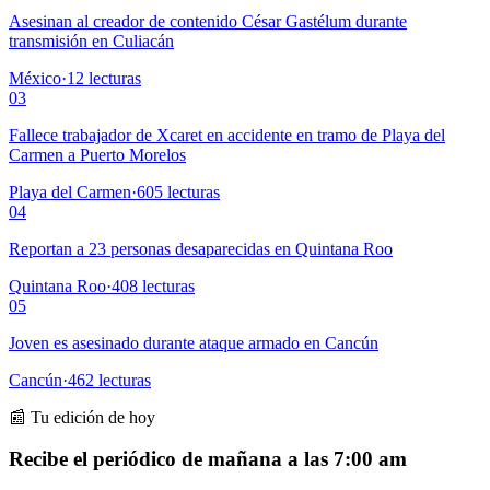
Asesinan al creador de contenido César Gastélum durante
transmisión en Culiacán
México
·
12
lecturas
03
Fallece trabajador de Xcaret en accidente en tramo de Playa del
Carmen a Puerto Morelos
Playa del Carmen
·
605
lecturas
04
Reportan a 23 personas desaparecidas en Quintana Roo
Quintana Roo
·
408
lecturas
05
Joven es asesinado durante ataque armado en Cancún
Cancún
·
462
lecturas
📰 Tu edición de hoy
Recibe el periódico de mañana a las 7:00 am