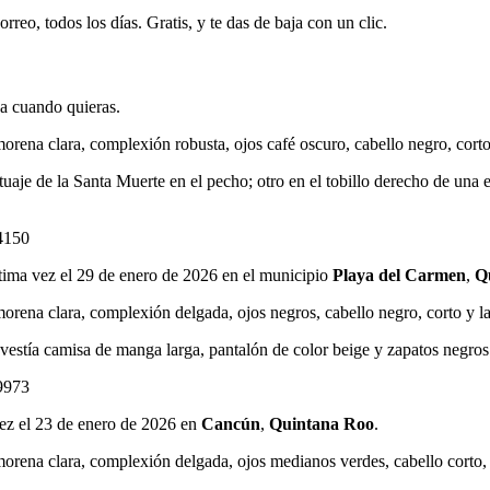
rreo, todos los días. Gratis, y te das de baja con un clic.
ja cuando quieras.
rena clara, complexión robusta, ojos café oscuro, cabello negro, corto
aje de la Santa Muerte en el pecho; otro en el tobillo derecho de una est
4150
última vez el 29 de enero de 2026 en el municipio
Playa del Carmen
,
Q
rena clara, complexión delgada, ojos negros, cabello negro, corto y la
 vestía camisa de manga larga, pantalón de color beige y zapatos negros
9973
 vez el 23 de enero de 2026 en
Cancún
,
Quintana Roo
.
orena clara, complexión delgada, ojos medianos verdes, cabello corto,