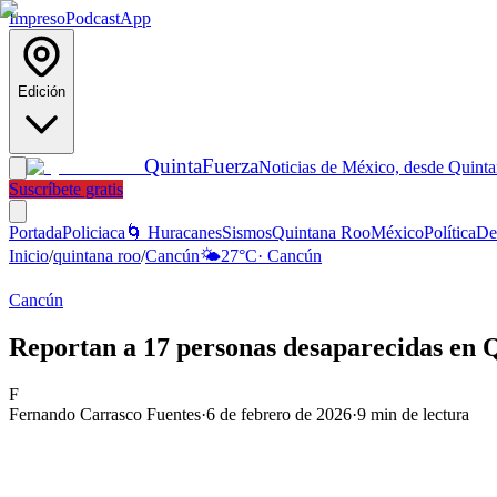
Impreso
Podcast
App
Edición
Quinta
Fuerza
Noticias de México, desde Quint
Suscríbete gratis
Portada
Policiaca
🌀 Huracanes
Sismos
Quintana Roo
México
Política
De
Inicio
/
quintana roo
/
Cancún
🌤️
27
°C
·
Cancún
Cancún
Reportan a 17 personas desaparecidas en 
F
Fernando Carrasco Fuentes
·
6 de febrero de 2026
·
9
min de lectura