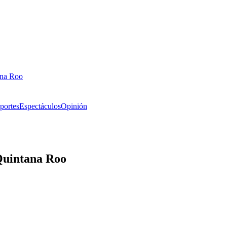
ana Roo
portes
Espectáculos
Opinión
Quintana Roo