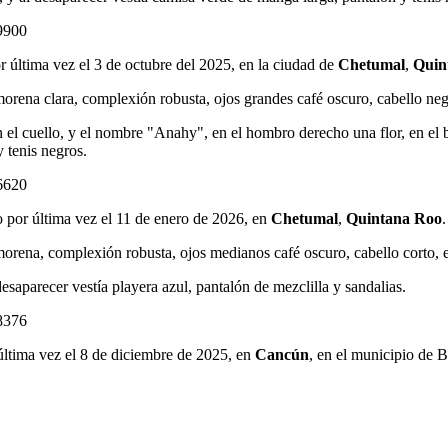
9900
or última vez el 3 de octubre del 2025, en la ciudad de
Chetumal
,
Quin
rena clara, complexión robusta, ojos grandes café oscuro, cabello negr
 el cuello, y el nombre "Anahy", en el hombro derecho una flor, en el b
y tenis negros.
6620
to por última vez el 11 de enero de 2026, en
Chetumal
,
Quintana Roo
.
rena, complexión robusta, ojos medianos café oscuro, cabello corto, e
saparecer vestía playera azul, pantalón de mezclilla y sandalias.
8376
 última vez el 8 de diciembre de 2025, en
Cancún
, en el municipio de 