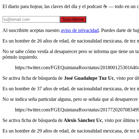
El diario para hojear, las claves del día y el podcast ☕ — todo en un co
Suscribirme
Al suscribirte aceptas nuestro
aviso de privacidad
. Puedes darte de ba
Es un hombre de 26 años de edad, de nacionalidad mexicana, de tez mo
No se sabe cómo vestía al desaparecer pero se informa que tiene un tatu
pómulo izquierdo.
https://twitter.com/FGEQuintanaRoo/status/201800125301640
Se activa ficha de búsqueda de
José Guadalupe Tuz Uc
, visto por 
Es un hombre de 37 años de edad, de nacionalidad mexicana, de tez mo
No se indica seña particular alguna, pero se señala que al desaparecer
https://twitter.com/FGEQuintanaRoo/status/201772020708349
Se activa ficha de búsqueda de
Alexis Sánchez Uc
, visto por última
Es un hombre de 29 años de edad, de nacionalidad mexicana, de tez m