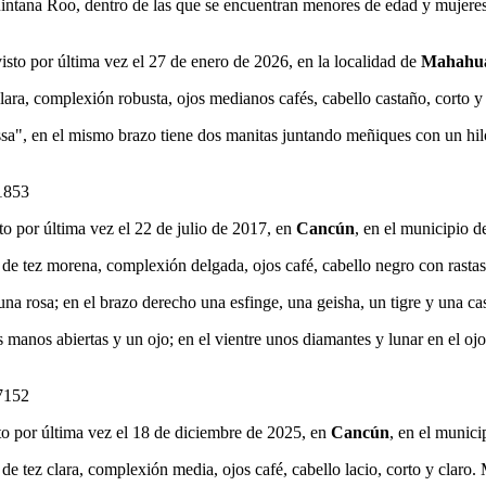
intana Roo, dentro de las que se encuentran menores de edad y mujere
visto por última vez el 27 de enero de 2026, en la localidad de
Mahahu
ara, complexión robusta, ojos medianos cafés, cabello castaño, corto y
ssa", en el mismo brazo tiene dos manitas juntando meñiques con un hilo
1853
sto por última vez el 22 de julio de 2017, en
Cancún
, en el municipio d
e tez morena, complexión delgada, ojos café, cabello negro con rastas,
una rosa; en el brazo derecho una esfinge, una geisha, un tigre y una ca
s manos abiertas y un ojo; en el vientre unos diamantes y lunar en el oj
7152
sto por última vez el 18 de diciembre de 2025, en
Cancún
, en el munici
e tez clara, complexión media, ojos café, cabello lacio, corto y claro.