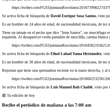
https://twitter.com/FGEQuintanaRoo/status/201873998227437
Se activa ficha de búsqueda de
David Enrique Sosa Santos
, visto p
Es un hombre de 24 años de edad, de nacionalidad mexicana, de tez mo
Tiene un tatuaje en el pecho que dice "Irma Santos", un murciélago en
izquierda. Al desaparecer vestía pantalón de mezclilla, camisa blanca 
https://twitter.com/FGEQuintanaRoo/status/201845821036212
Se activa ficha de búsqueda de
Eliud Lahad Yama Hernández
, vis
Es un hombre de 30 años de edad, de nacionalidad mexicana, de tez mo
Reportan que tiene una quemadura reciente en la mano derecha, y al de
https://twitter.com/FGEQuintanaRoo/status/201800253258120
Se activa ficha de búsqueda de
Luis Manuel Bah Chablé
, visto por
📰 Tu edición de hoy
Recibe el periódico de mañana a las 7:00 am