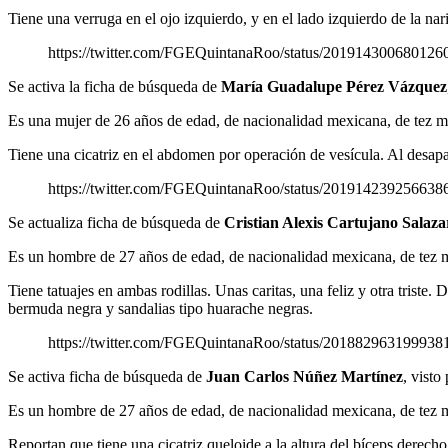
Tiene una verruga en el ojo izquierdo, y en el lado izquierdo de la na
https://twitter.com/FGEQuintanaRoo/status/201914300680126
Se activa la ficha de búsqueda de
María Guadalupe Pérez Vázquez
Es una mujer de 26 años de edad, de nacionalidad mexicana, de tez mor
Tiene una cicatriz en el abdomen por operación de vesícula. Al desapar
https://twitter.com/FGEQuintanaRoo/status/201914239256638
Se actualiza ficha de búsqueda de
Cristian Alexis Cartujano Salaza
Es un hombre de 27 años de edad, de nacionalidad mexicana, de tez mo
Tiene tatuajes en ambas rodillas. Unas caritas, una feliz y otra triste
bermuda negra y sandalias tipo huarache negras.
https://twitter.com/FGEQuintanaRoo/status/201882963199938
Se activa ficha de búsqueda de
Juan Carlos Núñez Martínez
, visto
Es un hombre de 27 años de edad, de nacionalidad mexicana, de tez mo
Reportan que tiene una cicatriz queloide a la altura del bíceps derech