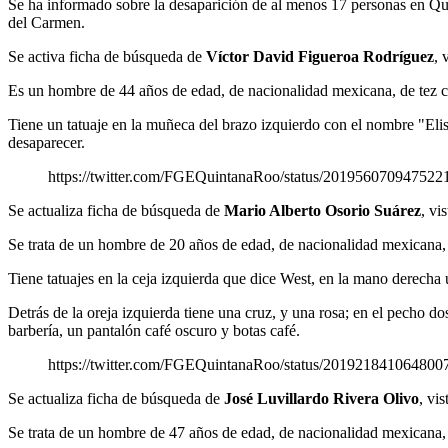
Se ha informado sobre la desaparición de al menos 17 personas en Qu
del Carmen.
Se activa ficha de búsqueda de
Víctor David Figueroa Rodríguez
, 
Es un hombre de 44 años de edad, de nacionalidad mexicana, de tez cl
Tiene un tatuaje en la muñeca del brazo izquierdo con el nombre "Eli
desaparecer.
https://twitter.com/FGEQuintanaRoo/status/201956070947522
Se actualiza ficha de búsqueda de
Mario Alberto Osorio Suárez
, vi
Se trata de un hombre de 20 años de edad, de nacionalidad mexicana, d
Tiene tatuajes en la ceja izquierda que dice West, en la mano derecha 
Detrás de la oreja izquierda tiene una cruz, y una rosa; en el pecho do
barbería, un pantalón café oscuro y botas café.
https://twitter.com/FGEQuintanaRoo/status/201921841064800
Se actualiza ficha de búsqueda de
José Luvillardo Rivera Olivo
, vi
Se trata de un hombre de 47 años de edad, de nacionalidad mexicana, d