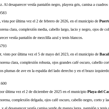
riz. Al desaparecer vestía pantalón negro, playera gris, camisa a cuadros
0583
, vista por última vez el 2 de febrero de 2026, en el municipio de
Puert
ena clara, complexión media, cabello largo, lacio y negro, ojos de colo
ecer vestía pantalón de mezclilla azul y tenis blancos.
6793
r
, visto por última vez el 5 de mayo del 2023, en el municipio de
Bacal
rena clara, complexión robusta, ojos grandes café oscuro, cabello cor
. Dos plumas de ave en la espalda del lado derecho y en el brazo izquier
1600
 por última vez el 2 de diciembre de 2025 en el municipio
Playa del C
rena, complexión delgada, ojos café oscuro, cabello negro, corto y la
o, y al desaparecer vestía camisa verde de manga larga, pantalón y tenis 