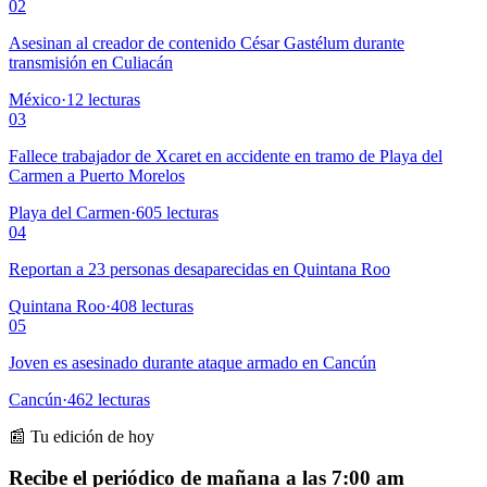
02
Asesinan al creador de contenido César Gastélum durante
transmisión en Culiacán
México
·
12
lecturas
03
Fallece trabajador de Xcaret en accidente en tramo de Playa del
Carmen a Puerto Morelos
Playa del Carmen
·
605
lecturas
04
Reportan a 23 personas desaparecidas en Quintana Roo
Quintana Roo
·
408
lecturas
05
Joven es asesinado durante ataque armado en Cancún
Cancún
·
462
lecturas
📰 Tu edición de hoy
Recibe el periódico de mañana a las 7:00 am