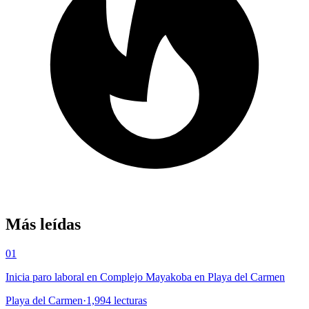
Más leídas
01
Inicia paro laboral en Complejo Mayakoba en Playa del Carmen
Playa del Carmen
·
1,994
lecturas