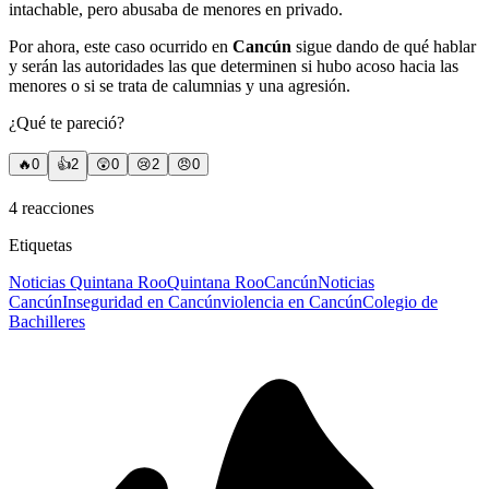
intachable, pero abusaba de menores en privado.
Por ahora, este caso ocurrido en
Cancún
sigue dando de qué hablar
y serán las autoridades las que determinen si hubo acoso hacia las
menores o si se trata de calumnias y una agresión.
¿Qué te pareció?
🔥
0
👍
2
😲
0
😢
2
😠
0
4
reacciones
Etiquetas
Noticias Quintana Roo
Quintana Roo
Cancún
Noticias
Cancún
Inseguridad en Cancún
violencia en Cancún
Colegio de
Bachilleres