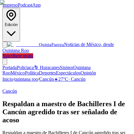
Impreso
Podcast
App
Edición
Noticias de México, desde
Quinta
Fuerza
Quintana Roo
Suscríbete gratis
Portada
Policiaca
🌀 Huracanes
Sismos
Quintana
Roo
México
Política
Deportes
Espectáculos
Opinión
Inicio
/
quintana roo
/
Cancún
☀️
27
°C
·
Cancún
Cancún
Respaldan a maestro de Bachilleres I de
Cancún agredido tras ser señalado de
acoso
Respaldan a maestro de Bachilleres I de Cancún agredido tras ser