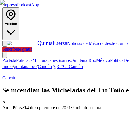
Impreso
Podcast
App
Edición
Quinta
Fuerza
Noticias de México, desde Quint
Suscríbete gratis
Portada
Policiaca
🌀 Huracanes
Sismos
Quintana Roo
México
Política
De
Inicio
/
quintana roo
/
Cancún
⛈️
31
°C
·
Cancún
Cancún
Se incendian las Micheladas del Tío Toño e
A
Areli Pérez
·
14 de septiembre de 2021
·
2
min de lectura