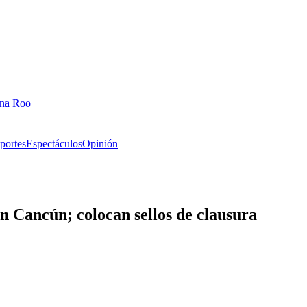
ana Roo
portes
Espectáculos
Opinión
n Cancún; colocan sellos de clausura