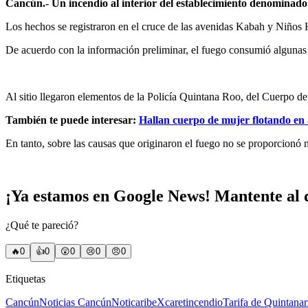
Cancún.- Un incendio al interior del establecimiento denominado
Los hechos se registraron en el cruce de las avenidas Kabah y Niños H
De acuerdo con la información preliminar, el fuego consumió algunas m
Al sitio llegaron elementos de la Policía Quintana Roo, del Cuerpo de
También te puede interesar:
Hallan cuerpo de mujer flotando en
En tanto, sobre las causas que originaron el fuego no se proporcionó
¡Ya estamos en Google News! Mantente al d
¿Qué te pareció?
🔥
0
👍
0
😲
0
😢
0
😠
0
Etiquetas
Cancún
Noticias Cancún
Noticaribe
Xcaret
incendio
Tarifa de Quintana