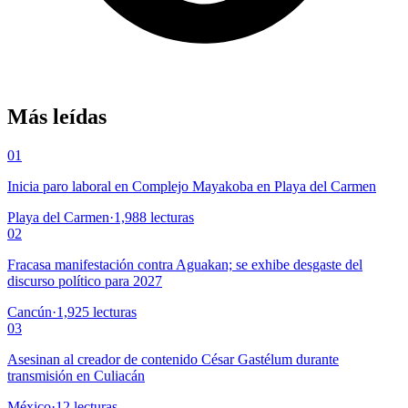
Más leídas
01
Inicia paro laboral en Complejo Mayakoba en Playa del Carmen
Playa del Carmen
·
1,988
lecturas
02
Fracasa manifestación contra Aguakan; se exhibe desgaste del
discurso político para 2027
Cancún
·
1,925
lecturas
03
Asesinan al creador de contenido César Gastélum durante
transmisión en Culiacán
México
·
12
lecturas