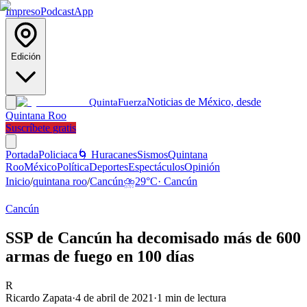
Impreso
Podcast
App
Edición
Noticias de México, desde
Quinta
Fuerza
Quintana Roo
Suscríbete gratis
Portada
Policiaca
🌀 Huracanes
Sismos
Quintana
Roo
México
Política
Deportes
Espectáculos
Opinión
Inicio
/
quintana roo
/
Cancún
⛈️
29
°C
·
Cancún
Cancún
SSP de Cancún ha decomisado más de 600
armas de fuego en 100 días
R
Ricardo Zapata
·
4 de abril de 2021
·
1
min de lectura