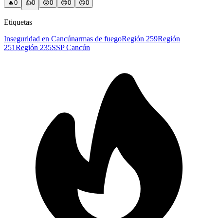
🔥
0
👍
0
😲
0
😢
0
😠
0
Etiquetas
Inseguridad en Cancún
armas de fuego
Región 259
Región
251
Región 235
SSP Cancún