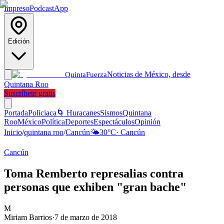
Impreso
Podcast
App
Edición
Noticias de México, desde
Quinta
Fuerza
Quintana Roo
Suscríbete gratis
Portada
Policiaca
🌀 Huracanes
Sismos
Quintana
Roo
México
Política
Deportes
Espectáculos
Opinión
Inicio
/
quintana roo
/
Cancún
🌤️
30
°C
·
Cancún
Cancún
Toma Remberto represalias contra
personas que exhiben "gran bache"
M
Miriam Barrios
·
7 de marzo de 2018