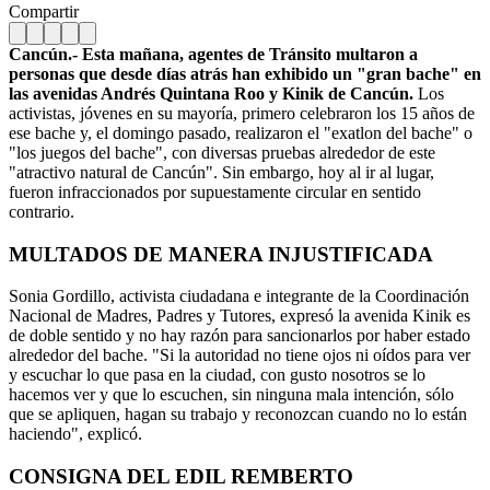
Compartir
Cancún.- Esta mañana, agentes de Tránsito multaron a
personas que desde días atrás han exhibido un "gran bache" en
las avenidas Andrés Quintana Roo y Kinik de Cancún.
Los
activistas, jóvenes en su mayoría, primero celebraron los 15 años de
ese bache y, el domingo pasado, realizaron el "exatlon del bache" o
"los juegos del bache", con diversas pruebas alrededor de este
"atractivo natural de Cancún". Sin embargo, hoy al ir al lugar,
fueron infraccionados por supuestamente circular en sentido
contrario.
MULTADOS DE MANERA INJUSTIFICADA
Sonia Gordillo, activista ciudadana e integrante de la Coordinación
Nacional de Madres, Padres y Tutores, expresó la avenida Kinik es
de doble sentido y no hay razón para sancionarlos por haber estado
alrededor del bache. "Si la autoridad no tiene ojos ni oídos para ver
y escuchar lo que pasa en la ciudad, con gusto nosotros se lo
hacemos ver y que lo escuchen, sin ninguna mala intención, sólo
que se apliquen, hagan su trabajo y reconozcan cuando no lo están
haciendo", explicó.
CONSIGNA DEL EDIL REMBERTO