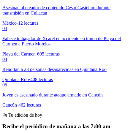
Asesinan al creador de contenido César Gastélum durante
transmisión en Culiacán
México
·
12
lecturas
03
Fallece trabajador de Xcaret en accidente en tramo de Playa del
Carmen a Puerto Morelos
Playa del Carmen
·
605
lecturas
04
Reportan a 23 personas desaparecidas en Quintana Roo
Quintana Roo
·
408
lecturas
05
Joven es asesinado durante ataque armado en Cancún
Cancún
·
462
lecturas
📰 Tu edición de hoy
Recibe el periódico de mañana a las 7:00 am