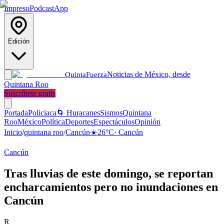
Impreso
Podcast
App
Edición
Noticias de México, desde
Quinta
Fuerza
Quintana Roo
Suscríbete gratis
Portada
Policiaca
🌀 Huracanes
Sismos
Quintana
Roo
México
Política
Deportes
Espectáculos
Opinión
Inicio
/
quintana roo
/
Cancún
☀️
26
°C
·
Cancún
Cancún
Tras lluvias de este domingo, se reportan
encharcamientos pero no inundaciones en
Cancún
R