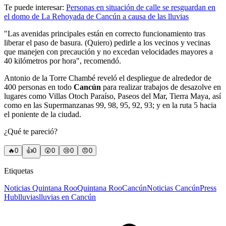
Te puede interesar:
Personas en situación de calle se resguardan en
el domo de La Rehoyada de Cancún a causa de las lluvias
"Las avenidas principales están en correcto funcionamiento tras
liberar el paso de basura. (Quiero) pedirle a los vecinos y vecinas
que manejen con precaución y no excedan velocidades mayores a
40 kilómetros por hora", recomendó.
Antonio de la Torre Chambé reveló el despliegue de alrededor de
400 personas en todo
Cancún
para realizar trabajos de desazolve en
lugares como Villas Otoch Paraíso, Paseos del Mar, Tierra Maya, así
como en las Supermanzanas 99, 98, 95, 92, 93; y en la ruta 5 hacia
el poniente de la ciudad.
¿Qué te pareció?
🔥
0
👍
0
😲
0
😢
0
😠
0
Etiquetas
Noticias Quintana Roo
Quintana Roo
Cancún
Noticias Cancún
Press
Hub
lluvias
lluvias en Cancún