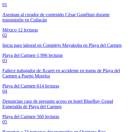
01
Asesinan al creador de contenido César Gastélum durante
transmisión en Culiacán
México
·
12
lecturas
02
Inicia paro laboral en Complejo Mayakoba en Playa del Carmen
Playa del Carmen
·
1,996
lecturas
03
Fallece trabajador de Xcaret en accidente en tramo de Playa del
Carmen a Puerto Morelos
Playa del Carmen
·
614
lecturas
04
Denuncian caso de presunto acoso en hotel BlueBay Grand
Esmeralda de Playa del Carmen
Playa del Carmen
·
560
lecturas
05
Reportan a 23 personas desaparecidas en Quintana Roo