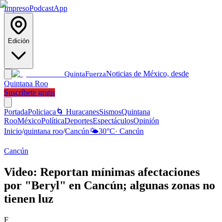
Impreso
Podcast
App
Edición
Noticias de México, desde
Quinta
Fuerza
Quintana Roo
Suscríbete gratis
Portada
Policiaca
🌀 Huracanes
Sismos
Quintana
Roo
México
Política
Deportes
Espectáculos
Opinión
Inicio
/
quintana roo
/
Cancún
🌤️
30
°C
·
Cancún
Cancún
Video: Reportan mínimas afectaciones
por "Beryl" en Cancún; algunas zonas no
tienen luz
F