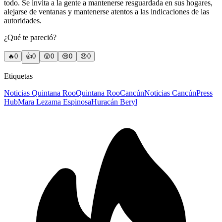
todo. Se invita a la gente a mantenerse resguardada en sus hogares,
alejarse de ventanas y mantenerse atentos a las indicaciones de las
autoridades.
¿Qué te pareció?
🔥
0
👍
0
😲
0
😢
0
😠
0
Etiquetas
Noticias Quintana Roo
Quintana Roo
Cancún
Noticias Cancún
Press
Hub
Mara Lezama Espinosa
Huracán Beryl