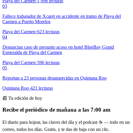
Playa del Carmen
·
1,998
lecturas
03
Fallece trabajador de Xcaret en accidente en tramo de Playa del
Carmen a Puerto Morelos
Playa del Carmen
·
623
lecturas
04
Denuncian caso de presunto acoso en hotel BlueBay Grand
Esmeralda de Playa del Carmen
Playa del Carmen
·
596
lecturas
05
Reportan a 23 personas desaparecidas en Quintana Roo
Quintana Roo
·
421
lecturas
📰 Tu edición de hoy
Recibe el periódico de mañana a las 7:00 am
El diario para hojear, las claves del día y el podcast ☕ — todo en un
correo, todos los días. Gratis, y te das de baja con un clic.