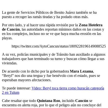
La gente de Servicios Públicos de Benito Juárez también se ha
puesto a recoger las ramás tiradas y ha podado otras más.
Por otro lado, y al hacer una rápida revisión por la
Zona Hotelera
de Cancún
, las autoridades reportan mínimos daños en las costas y
en los complejos, incluso no se ve que haya mucha erosión en las
playas.
https://twitter.com/AytoCancun/status/1809228196149088525
A su vez, policías municipales y de Tránsito han auxiliado a algunos
trabajadores que han terminado su turno y buscan cómo llegar a sus
viviendas.
De acuerdo con lo dicho por la gobernadora
Mara Lezama
,
“Beryl” nos dio una tregua y fue benévolo con el estado, pues se
esperaban mayores afectaciones.
Te puede interesar:
Video: Beryl toca tierra como huracán categoría
2 en Tulum
Cabe resaltar que todo
Quintana Roo
, incluido
Cancún
se
encuentra en alerta roja, por lo que el peligro aún no concluye del