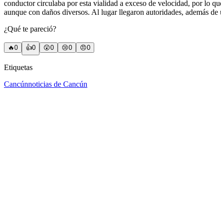
conductor circulaba por esta vialidad a exceso de velocidad, por lo que
aunque con daños diversos. Al lugar llegaron autoridades, además de 
¿Qué te pareció?
🔥
0
👍
0
😲
0
😢
0
😠
0
Etiquetas
Cancún
noticias de Cancún