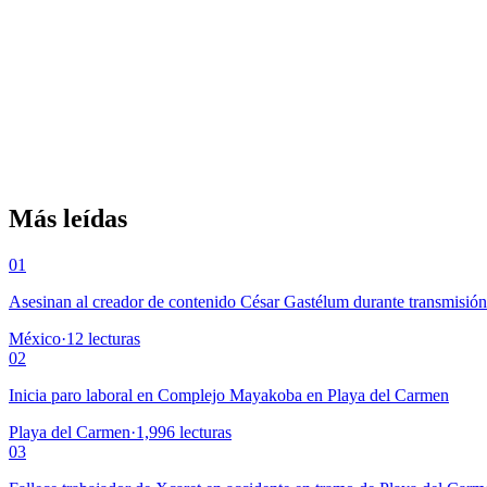
Más leídas
01
Asesinan al creador de contenido César Gastélum durante transmisió
México
·
12
lecturas
02
Inicia paro laboral en Complejo Mayakoba en Playa del Carmen
Playa del Carmen
·
1,996
lecturas
03