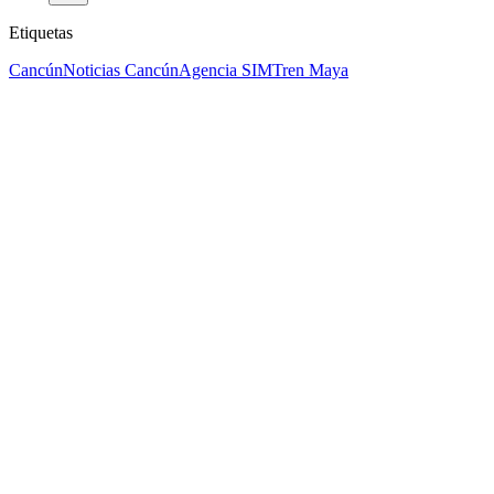
Etiquetas
Cancún
Noticias Cancún
Agencia SIM
Tren Maya