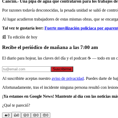
Cancún.- Una pipa de agua que contrataron para los trabajos del T
Por razones todavía desconocidas, la pesada unidad se salió de control
Al lugar acudieron trabajadores de estas mismas obras, que se encargar
Tal vez te gustaría leer:
Fuerte movilización policiaca por apare
📰 Tu edición de hoy
Recibe el periódico de mañana a las 7:00 am
El diario para hojear, las claves del día y el podcast ☕ — todo en un co
Suscribirme
Al suscribirte aceptas nuestro
aviso de privacidad
. Puedes darte de ba
Afortunadamente, tras el incidente ninguna persona resultó con lesion
¡Ya estamos en Google News! Mantente al día con las noticias má
¿Qué te pareció?
🔥
0
👍
0
😲
0
😢
0
😠
0