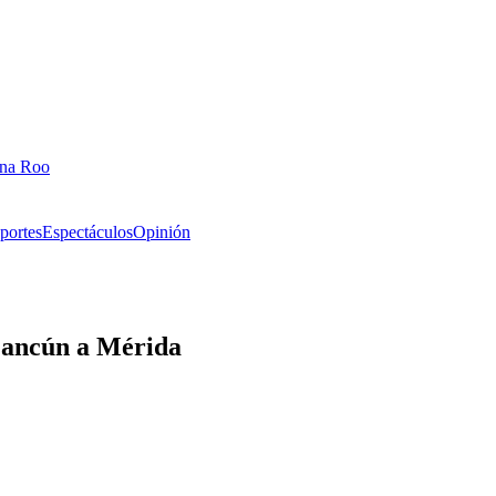
ana Roo
portes
Espectáculos
Opinión
 Cancún a Mérida