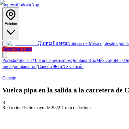
Impreso
Podcast
App
Edición
Quinta
Fuerza
Noticias de México, desde Quint
Suscríbete gratis
Portada
Policiaca
🌀 Huracanes
Sismos
Quintana Roo
México
Política
De
Inicio
/
quintana roo
/
Cancún
🌤️
26
°C
·
Cancún
Cancún
Vuelca pipa en la salida a la carretera de
R
Redacción
·
16 de mayo de 2022
·
1
min de lectura