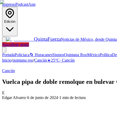
Impreso
Podcast
App
Edición
Quinta
Fuerza
Noticias de México, desde Quint
Suscríbete gratis
Portada
Policiaca
🌀 Huracanes
Sismos
Quintana Roo
México
Política
De
Inicio
/
quintana roo
/
Cancún
☀️
25
°C
·
Cancún
Cancún
Vuelca pipa de doble remolque en bulevar 
E
Edgar Alvarez
·
6 de junio de 2024
·
1
min de lectura