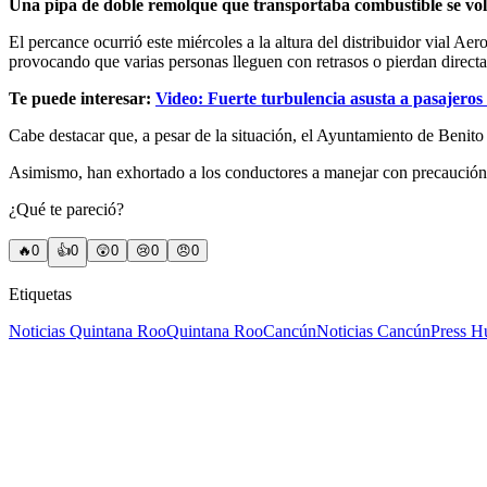
Una pipa de doble remolque que transportaba combustible se volcó
El percance ocurrió este miércoles a la altura del distribuidor vial Aer
provocando que varias personas lleguen con retrasos o pierdan direct
Te puede interesar:
Video: Fuerte turbulencia asusta a pasajer
Cabe destacar que, a pesar de la situación, el Ayuntamiento de Benito Ju
Asimismo, han exhortado a los conductores a manejar con precaución si
¿Qué te pareció?
🔥
0
👍
0
😲
0
😢
0
😠
0
Etiquetas
Noticias Quintana Roo
Quintana Roo
Cancún
Noticias Cancún
Press H