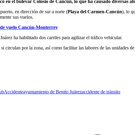
 en el bulevar Colosio de Cancún, lo que ha causado diversas afec
opuerto, en dirección de sur a norte (
Playa del Carmen-Cancún
), lo q
amente sus vuelos.
os de vuelo Cancún-Monterrey
árez ha habilitado dos carriles para agilizar el tráfico vehicular.
 circulan por la zona, así como facilitar las labores de las unidades d
ub
Accidente
ayuntamiento de Benito Juárez
accidente de tránsito