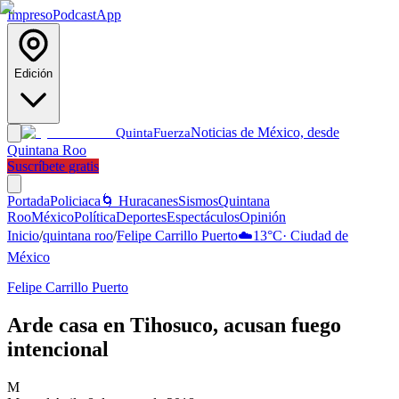
Impreso
Podcast
App
Edición
Noticias de México, desde
Quinta
Fuerza
Quintana Roo
Suscríbete gratis
Portada
Policiaca
🌀 Huracanes
Sismos
Quintana
Roo
México
Política
Deportes
Espectáculos
Opinión
Inicio
/
quintana roo
/
Felipe Carrillo Puerto
☁️
13
°C
·
Ciudad de
México
Felipe Carrillo Puerto
Arde casa en Tihosuco, acusan fuego
intencional
M