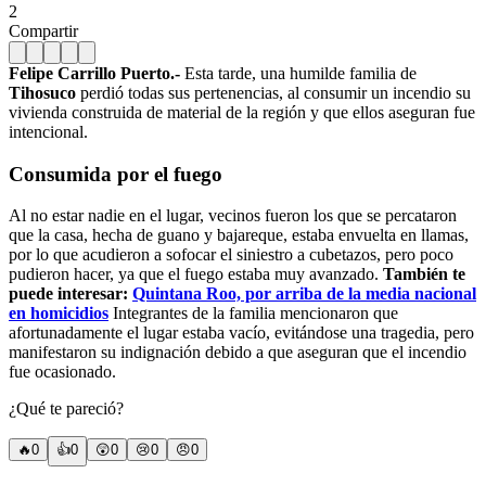
2
Compartir
Felipe Carrillo Puerto.-
Esta tarde, una humilde familia de
Tihosuco
perdió todas sus pertenencias, al consumir un incendio su
vivienda construida de material de la región y que ellos aseguran fue
intencional.
Consumida por el fuego
Al no estar nadie en el lugar, vecinos fueron los que se percataron
que la casa, hecha de guano y bajareque, estaba envuelta en llamas,
por lo que acudieron a sofocar el siniestro a cubetazos, pero poco
pudieron hacer, ya que el fuego estaba muy avanzado.
También te
puede interesar:
Quintana Roo, por arriba de la media nacional
en homicidios
Integrantes de la familia mencionaron que
afortunadamente el lugar estaba vacío, evitándose una tragedia, pero
manifestaron su indignación debido a que aseguran que el incendio
fue ocasionado.
¿Qué te pareció?
🔥
0
👍
0
😲
0
😢
0
😠
0