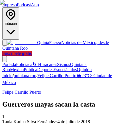
Impreso
Podcast
App
Edición
Noticias de México, desde
Quinta
Fuerza
Quintana Roo
Suscríbete gratis
Portada
Policiaca
🌀 Huracanes
Sismos
Quintana
Roo
México
Política
Deportes
Espectáculos
Opinión
Inicio
/
quintana roo
/
Felipe Carrillo Puerto
🌦️
23
°C
·
Ciudad de
México
Felipe Carrillo Puerto
Guerreros mayas sacan la casta
T
Tania Karina Silva Fernández
·
4 de julio de 2018