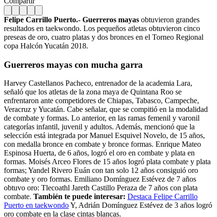
Compartir
Felipe Carrillo Puerto.- Guerreros mayas
obtuvieron grandes
resultados en taekwondo. Los pequeños atletas obtuvieron cinco
preseas de oro, cuatro platas y dos bronces en el Torneo Regional
copa Halcón Yucatán 2018.
Guerreros mayas
con mucha garra
Harvey Castellanos Pacheco, entrenador de la academia Lara,
señaló que los atletas de la zona maya de Quintana Roo se
enfrentaron ante competidores de Chiapas, Tabasco, Campeche,
Veracruz y Yucatán. Cabe señalar, que se compitió en la modalidad
de combate y formas. Lo anterior, en las ramas femenil y varonil
categorías infantil, juvenil y adultos. Además, mencionó que la
selección está integrada por Manuel Esquivel Novelo, de 15 años,
con medalla bronce en combate y bronce formas. Enrique Mateo
Espinosa Huerta, de 6 años, logró el oro en combate y plata en
formas. Moisés Arceo Flores de 15 años logró plata combate y plata
formas; Yandel Rivero Euán con tan solo 12 años consiguió oro
combate y oro formas. Emiliano Domínguez Estévez de 7 años
obtuvo oro: Tlecoathl Jareth Castillo Peraza de 7 años con plata
combate.
También te puede interesar:
Destaca Felipe Carrillo
Puerto en taekwondo
Y, Adrián Domínguez Estévez de 3 años logró
oro combate en la clase cintas blancas.