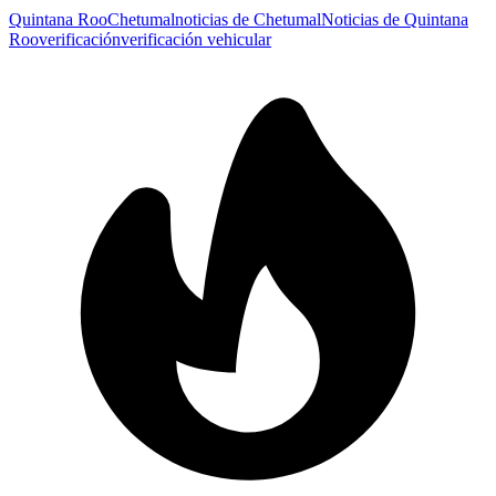
Quintana Roo
Chetumal
noticias de Chetumal
Noticias de Quintana
Roo
verificación
verificación vehicular