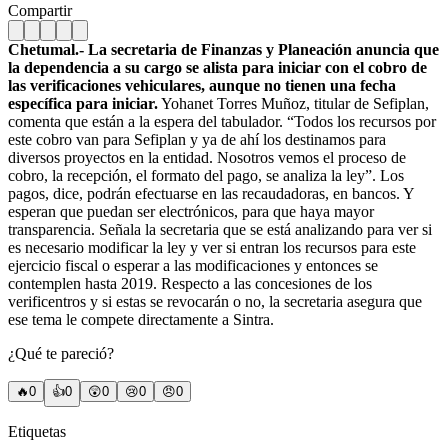
Compartir
Chetumal.- La secretaria de Finanzas y Planeación anuncia que
la dependencia a su cargo se alista para iniciar con el cobro de
las verificaciones vehiculares, aunque no tienen una fecha
específica para iniciar.
Yohanet Torres Muñoz, titular de Sefiplan,
comenta que están a la espera del tabulador. “Todos los recursos por
este cobro van para Sefiplan y ya de ahí los destinamos para
diversos proyectos en la entidad. Nosotros vemos el proceso de
cobro, la recepción, el formato del pago, se analiza la ley”.
Los
pagos, dice, podrán efectuarse en las recaudadoras, en bancos. Y
esperan que puedan ser electrónicos, para que haya mayor
transparencia. Señala la secretaria que se está analizando para ver si
es necesario modificar la ley y ver si entran los recursos para este
ejercicio fiscal o esperar a las modificaciones y entonces se
contemplen hasta 2019. Respecto a las concesiones de los
verificentros y si estas se revocarán o no, la secretaria asegura que
ese tema le compete directamente a Sintra.
¿Qué te pareció?
🔥
0
👍
0
😲
0
😢
0
😠
0
Etiquetas