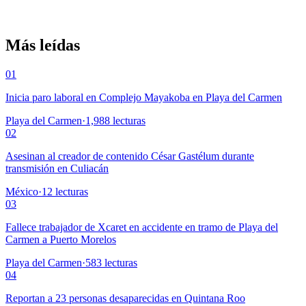
Más leídas
01
Inicia paro laboral en Complejo Mayakoba en Playa del Carmen
Playa del Carmen
·
1,988
lecturas
02
Asesinan al creador de contenido César Gastélum durante
transmisión en Culiacán
México
·
12
lecturas
03
Fallece trabajador de Xcaret en accidente en tramo de Playa del
Carmen a Puerto Morelos
Playa del Carmen
·
583
lecturas
04
Reportan a 23 personas desaparecidas en Quintana Roo