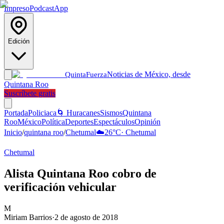
Impreso
Podcast
App
Edición
Noticias de México, desde
Quinta
Fuerza
Quintana Roo
Suscríbete gratis
Portada
Policiaca
🌀 Huracanes
Sismos
Quintana
Roo
México
Política
Deportes
Espectáculos
Opinión
Inicio
/
quintana roo
/
Chetumal
☁️
26
°C
·
Chetumal
Chetumal
Alista Quintana Roo cobro de
verificación vehicular
M
Miriam Barrios
·
2 de agosto de 2018