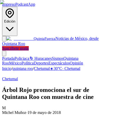
Impreso
Podcast
App
Edición
Noticias de México, desde
Quinta
Fuerza
Quintana Roo
Suscríbete gratis
Portada
Policiaca
🌀 Huracanes
Sismos
Quintana
Roo
México
Política
Deportes
Espectáculos
Opinión
Inicio
/
quintana roo
/
Chetumal
☀️
30
°C
·
Chetumal
Chetumal
Árbol Rojo promociona el sur de
Quintana Roo con muestra de cine
M
Michel Muñoz
·
19 de mayo de 2018