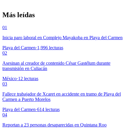
Más leídas
01
Inicia paro laboral en Complejo Mayakoba en Playa del Carmen
Playa del Carmen
·
1,996
lecturas
02
Asesinan al creador de contenido César Gastélum durante
transmisión en Culiacán
México
·
12
lecturas
03
Fallece trabajador de Xcaret en accidente en tramo de Playa del
Carmen a Puerto Morelos
Playa del Carmen
·
614
lecturas
04
Reportan a 23 personas desaparecidas en Quintana Roo