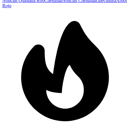
Noticias Quintana Roo
Chetumal
Noticias Chetumal
cine
cultura
Árbol
Rojo