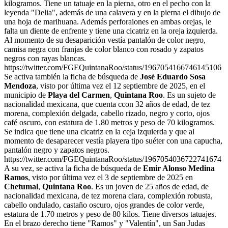
kilogramos. Tiene un tatuaje en la pierna, otro en el pecho con la
leyenda "Delia", además de una calavera y en la pierna el dibujo de
una hoja de marihuana. Además perforaiones en ambas orejas, le
falta un diente de enfrente y tiene una cicatriz en la oreja izquierda.
Al momento de su desaparición vestía pantalón de color negro,
camisa negra con franjas de color blanco con rosado y zapatos
negros con rayas blancas.
https://twitter.com/FGEQuintanaRoo/status/1967054166746145106
Se activa también la ficha de búsqueda de
José Eduardo Sosa
Mendoza
, visto por última vez el 12 septiembre de 2025, en el
municipio de
Playa del Carmen
,
Quintana Roo
. Es un sujeto de
nacionalidad mexicana, que cuenta ccon 32 años de edad, de tez
morena, complexión delgada, cabello rizado, negro y corto, ojos
café oscuro, con estatura de 1.80 metros y peso de 70 kilogramos.
Se indica que tiene una cicatriz en la ceja izquierda y que al
momento de desaparecer vestía playera tipo suéter con una capucha,
pantalón negro y zapatos negros.
https://twitter.com/FGEQuintanaRoo/status/1967054036722741674
A su vez, se activa la ficha de búsqueda de
Emir Alonso Medina
Ramos
, visto por última vez el 3 de septiembre de 2025 en
Chetumal
,
Quintana Roo
. Es un joven de 25 años de edad, de
nacionalidad mexicana, de tez morena clara, complexión robusta,
cabello ondulado, castaño oscuro, ojos grandes de color verde,
estatura de 1.70 metros y peso de 80 kilos. Tiene diversos tatuajes.
En el brazo derecho tiene "Ramos" y "Valentín", un San Judas