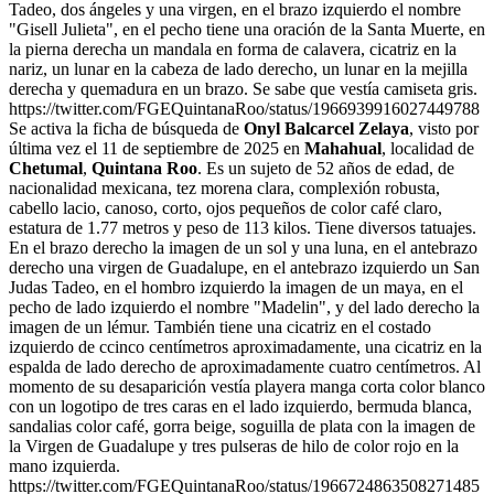
Tadeo, dos ángeles y una virgen, en el brazo izquierdo el nombre
"Gisell Julieta", en el pecho tiene una oración de la Santa Muerte, en
la pierna derecha un mandala en forma de calavera, cicatriz en la
nariz, un lunar en la cabeza de lado derecho, un lunar en la mejilla
derecha y quemadura en un brazo. Se sabe que vestía camiseta gris.
https://twitter.com/FGEQuintanaRoo/status/1966939916027449788
Se activa la ficha de búsqueda de
Onyl Balcarcel Zelaya
, visto por
última vez el 11 de septiembre de 2025 en
Mahahual
, localidad de
Chetumal
,
Quintana Roo
. Es un sujeto de 52 años de edad, de
nacionalidad mexicana, tez morena clara, complexión robusta,
cabello lacio, canoso, corto, ojos pequeños de color café claro,
estatura de 1.77 metros y peso de 113 kilos. Tiene diversos tatuajes.
En el brazo derecho la imagen de un sol y una luna, en el antebrazo
derecho una virgen de Guadalupe, en el antebrazo izquierdo un San
Judas Tadeo, en el hombro izquierdo la imagen de un maya, en el
pecho de lado izquierdo el nombre "Madelin", y del lado derecho la
imagen de un lémur. También tiene una cicatriz en el costado
izquierdo de ccinco centímetros aproximadamente, una cicatriz en la
espalda de lado derecho de aproximadamente cuatro centímetros. Al
momento de su desaparición vestía playera manga corta color blanco
con un logotipo de tres caras en el lado izquierdo, bermuda blanca,
sandalias color café, gorra beige, soguilla de plata con la imagen de
la Virgen de Guadalupe y tres pulseras de hilo de color rojo en la
mano izquierda.
https://twitter.com/FGEQuintanaRoo/status/1966724863508271485