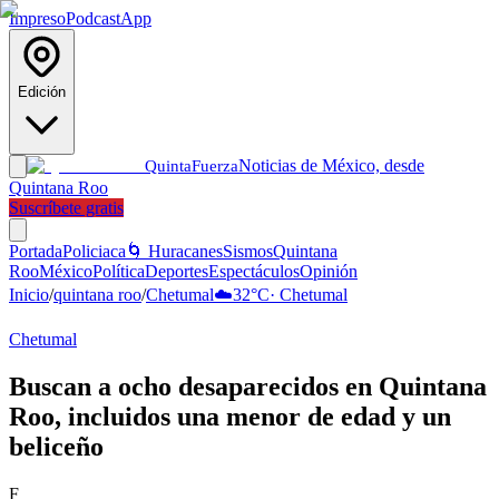
Impreso
Podcast
App
Edición
Noticias de México, desde
Quinta
Fuerza
Quintana Roo
Suscríbete gratis
Portada
Policiaca
🌀 Huracanes
Sismos
Quintana
Roo
México
Política
Deportes
Espectáculos
Opinión
Inicio
/
quintana roo
/
Chetumal
☁️
32
°C
·
Chetumal
Chetumal
Buscan a ocho desaparecidos en Quintana
Roo, incluidos una menor de edad y un
beliceño
F