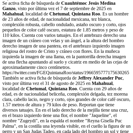
Se activa ficha de búsqueda de
Cuauhtémoc Jesús Medina
Ganzo
, visto por última vez el 7 de septiembre de 2025 en
Mahahual
, localidad de
Chetumal
,
Quintana Roo
. Es un hombre
de 23 años de edad, de nacionalidad mexicana, tez blanca,
complexión robusta, cabello ondulado, astaño oscuro y corto, ojos
pequeños de color café oscuro, estatura de 1.85 metros y peso de
110 kilos. Cuenta con varios tatuajes. En el antebrazo derecho una
imagen de un cráneo con velas y un ángel, a la altura del hombro
derecho imagen de una pantera, en el antebrazo izquierdo imagen
religiosa del rostro de Cristo y cráneo con flores. En la muñeca
izquierda la imagen de una llama, en la pantorrilla derecha imagen
de una flecha apuntando al suelo y cicatriz en medio de las cejas de
aproximadamente cinco centímetros.
https://twitter.com/FGEQuintanaRoo/status/1966595777175630265
También se activa ficha de búsqueda de
Jeffrey Alexander Puc
,
visto por última vez el 31 de agosto de 2025 en
Mahahual
,
localidad de
Chetumal
,
Quintana Roo
. Cuenta con 29 años de
edad, es de nacionalidad beliceña, complexión delgada, tez morena
clara, cabello lacio, negro y corto, ojos grandes de color café oscuro,
1.57 metros de altura y 79 kilos de peso. Reportan que tiene
diversos tatuajes. En en el lado derecho de la mejilla tiene una cruz,
en el brazo izquierdo tiene una flor, el nombre "Jaqueline", el
nombre "Zugeydi", en la espalda el nombre "Reyna Gisella Puc
Palma", en la costilla una leyenda visible, en el cuello la figura de un
perro y un San Judas Tadeo, en cada lado del hombro un sol y tiene