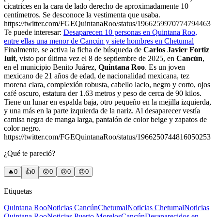
cicatrices en la cara de lado derecho de aproximadamente 10
centímetros. Se desconoce la vestimenta que usaba.
https://twitter.com/FGEQuintanaRoo/status/1966259970774794463
Te puede interesar:
Desaparecen 10 personas en Quintana Roo,
entre ellas una menor de Cancún y siete hombres en Chetumal
Finalmente, se activa la ficha de búsqueda de
Carlos Javier Fortiz
Iuit
, visto por última vez el 8 de septiembre de 2025, en
Cancún
,
en el municipio Benito Juárez,
Quintana Roo
. Es un joven
mexicano de 21 años de edad, de nacionalidad mexicana, tez
morena clara, complexión robusta, cabello lacio, negro y corto, ojos
café oscuro, estatura der 1.63 metros y peso de cerca de 90 kilos.
Tiene un lunar en espalda baja, otro pequeño en la mejilla izquierda,
y una más en la parte izquierda de la nariz. Al desaparecer vestía
camisa negra de manga larga, pantalón de color beige y zapatos de
color negro.
https://twitter.com/FGEQuintanaRoo/status/1966250744816050253
¿Qué te pareció?
🔥
0
👍
0
😲
0
😢
0
😠
0
Etiquetas
Quintana Roo
Noticias Cancún
Chetumal
Noticias Chetumal
Noticias
Quintana Roo
Noticias Puerto Morelos
Cancún
Desaparecidos en