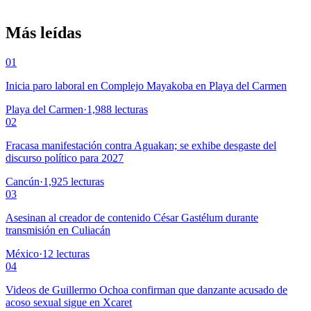
Más leídas
01
Inicia paro laboral en Complejo Mayakoba en Playa del Carmen
Playa del Carmen
·
1,988
lecturas
02
Fracasa manifestación contra Aguakan; se exhibe desgaste del
discurso político para 2027
Cancún
·
1,925
lecturas
03
Asesinan al creador de contenido César Gastélum durante
transmisión en Culiacán
México
·
12
lecturas
04
Videos de Guillermo Ochoa confirman que danzante acusado de
acoso sexual sigue en Xcaret