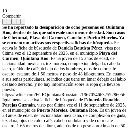
19
Compartir
Se ha reportado la desaparición de ocho personas en Quintana
Roo, dentro de las que sobresale una menor de edad. Son casos
de Chetumal, Playa del Carmen, Cancún y Puetto Morelos. Ya
se encuentran activas sus respectivas fichas de búsqueda.
Se
activa la ficha de búsqueda de
Daniela Bautista Pérez
, vista por
última vez el 12 septiembre de 2025, en el municipio
Playa del
Carmen
,
Quintana Roo
. Es ua joven de 15 años de edad, de
nacionalidad mexicana, tez morena, complexión delgada, cabello
lacio, teñido de café, debajo de los hombros, ojos de color café
oscuro, estatura de 1.50 metros y peso de 48 kilogramos. En cuanto
a sus señas particulares, se indica que tiene un lunar debajo del labio
del lado derecho, y no hay información sobre la ropa que llevaba
puesta.
https://twitter.com/FGEQuintanaRoo/status/1967054663255286056
Igualmente se activa la ficha de búsqueda de
Eduardo Ronaldo
Parejas Guzmán
, visto por última vez el 11 de septiembre de 2025,
en el municipio de
Puerto Morelos
,
Quintana Roo
. Es un joven de
23 años de edad, de nacionalidad mexicana, de complexión delgada,
tez clara, ojos de color café, cabello ondulado y de color café
oscuro, 1.65 metros de altura, además de un peso aproximado de 50