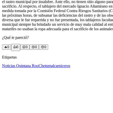
el rastro municipal por insalubre.
Ante ello, no tienen sitio alguno pa
sacrificio. Al respecto, el tablajero del mercado Ignacio Altamirano e
medida tomada por la Comisión Federal Contra Riesgos Sanitarios (Cofe
las próximas horas, de subsanar las deficiencias del rastro y de las ob
diversa que le fue requerida y no fue presentada, los tablajeros facul
municipal siempre ha brindado un servicio de muy mala calidad al ent
matarifes no usaban la ropa adecuada para el sacrificio de los animales
¿Qué te pareció?
🔥
0
👍
0
😲
0
😢
0
😠
0
Etiquetas
Noticias Quintana Roo
Chetumal
carniceros