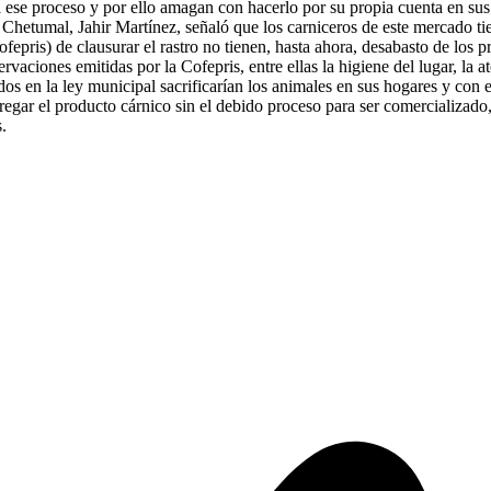
ra ese proceso y por ello amagan con hacerlo por su propia cuenta en su
n Chetumal, Jahir Martínez, señaló que los carniceros de este mercado ti
pris) de clausurar el rastro no tienen, hasta ahora, desabasto de los p
servaciones emitidas por la Cofepris, entre ellas la higiene del lugar, l
tados en la ley municipal sacrificarían los animales en sus hogares y con
regar el producto cárnico sin el debido proceso para ser comercializad
.