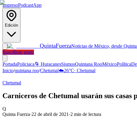
Impreso
Podcast
App
Edición
Quinta
Fuerza
Noticias de México, desde Quint
Suscríbete gratis
Portada
Policiaca
🌀 Huracanes
Sismos
Quintana Roo
México
Política
De
Inicio
/
quintana roo
/
Chetumal
☁️
26
°C
·
Chetumal
Chetumal
Carniceros de Chetumal usarán sus casas p
Q
Quinta Fuerza
·
22 de abril de 2021
·
2
min de lectura