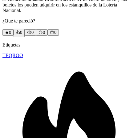
boletos los pueden adquirir en los estanquillos de la Lotería
Nacional.
¿Qué te pareció?
🔥
0
👍
0
😲
0
😢
0
😠
0
Etiquetas
TEQROO