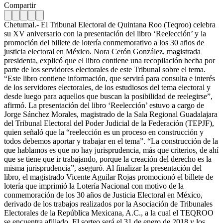
Compartir
Chetumal.- El Tribunal Electoral de Quintana Roo (Teqroo) celebra
su XV aniversario con la presentación del libro ‘Reelección’ y la
promoción del billete de lotería conmemorativo a los 30 años de
justicia electoral en México. Nora Cerón González, magistrada
presidenta, explicó que el libro contiene una recopilación hecha por
parte de los servidores electorales de este Tribunal sobre el tema.
“Este libro contiene información, que servirá para consulta e interés
de los servidores electorales, de los estudiosos del tema electoral y
desde luego para aquellos que buscan la posibilidad de reelegirse”,
afirmó. La presentación del libro ‘Reelección’ estuvo a cargo de
Jorge Sánchez Morales, magistrado de la Sala Regional Guadalajara
del Tribunal Electoral del Poder Judicial de la Federación (TEPJF),
quien señaló que la “reelección es un proceso en construcción y
todos debemos aportar y trabajar en el tema”. “La construcción de la
que hablamos es que no hay jurisprudencia, más que criterios, de ahí
que se tiene que ir trabajando, porque la creación del derecho es la
misma jurisprudencia”, aseguró. Al finalizar la presentación del
libro, el magistrado Vicente Aguilar Rojas promocionó el billete de
lotería que imprimió la Lotería Nacional con motivo de la
conmemoración de los 30 años de Justicia Electoral en México,
derivado de los trabajos realizados por la Asociación de Tribunales
Electorales de la República Mexicana, A.C., a la cual el TEQROO
se encuentra afiliado. El sorteo será el 31 de enero de 2018 y los