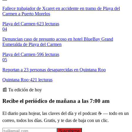
Fallece trabajador de Xcaret en accidente en tramo de Playa del
Carmen a Puerto Morelos
Playa del Carmen
·
623
lecturas
04
Denuncian caso de presunto acoso en hotel BlueBay Grand
Esmeralda de Playa del Carmen
Playa del Carmen
·
596
lecturas
05
Reportan a 23 personas desaparecidas en Quintana Roo
Quintana Roo
·
421
lecturas
📰 Tu edición de hoy
Recibe el periódico de mañana a las 7:00 am
El diario para hojear, las claves del día y el podcast ☕ — todo en un
correo, todos los días. Gratis, y te das de baja con un clic.
Suscribirme