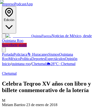
Impreso
Podcast
App
Edición
Noticias de México, desde
Quinta
Fuerza
Quintana Roo
Suscríbete gratis
Portada
Policiaca
🌀 Huracanes
Sismos
Quintana
Roo
México
Política
Deportes
Espectáculos
Opinión
Inicio
/
quintana roo
/
Chetumal
🌦️
28
°C
·
Chetumal
Chetumal
Celebra Teqroo XV años con libro y
billete conmemorativo de la lotería
M
Miriam Barrios
·
23 de enero de 2018