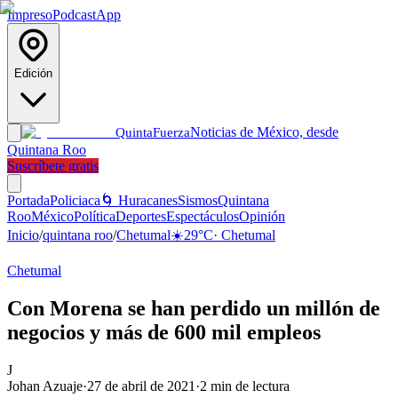
Impreso
Podcast
App
Edición
Noticias de México, desde
Quinta
Fuerza
Quintana Roo
Suscríbete gratis
Portada
Policiaca
🌀 Huracanes
Sismos
Quintana
Roo
México
Política
Deportes
Espectáculos
Opinión
Inicio
/
quintana roo
/
Chetumal
☀️
29
°C
·
Chetumal
Chetumal
Con Morena se han perdido un millón de
negocios y más de 600 mil empleos
J
Johan Azuaje
·
27 de abril de 2021
·
2
min de lectura