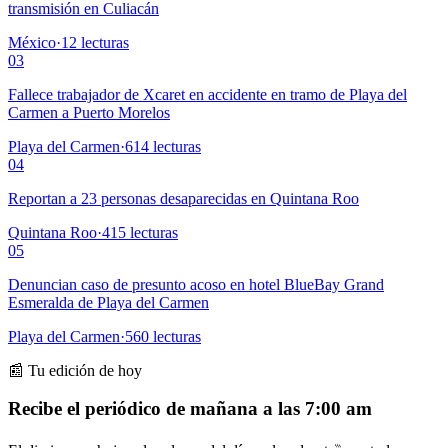
transmisión en Culiacán
México
·
12
lecturas
03
Fallece trabajador de Xcaret en accidente en tramo de Playa del
Carmen a Puerto Morelos
Playa del Carmen
·
614
lecturas
04
Reportan a 23 personas desaparecidas en Quintana Roo
Quintana Roo
·
415
lecturas
05
Denuncian caso de presunto acoso en hotel BlueBay Grand
Esmeralda de Playa del Carmen
Playa del Carmen
·
560
lecturas
📰 Tu edición de hoy
Recibe el periódico de mañana a las 7:00 am