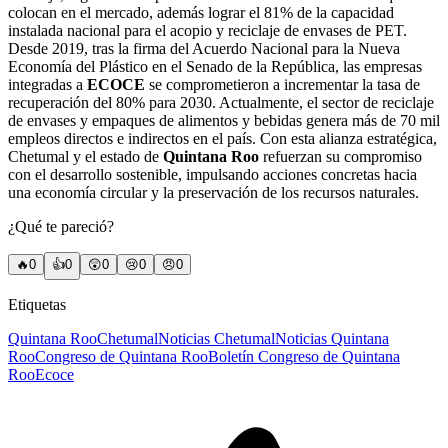
colocan en el mercado, además lograr el 81% de la capacidad
instalada nacional para el acopio y reciclaje de envases de PET.
Desde 2019, tras la firma del Acuerdo Nacional para la Nueva
Economía del Plástico en el Senado de la República, las empresas
integradas a
ECOCE
se comprometieron a incrementar la tasa de
recuperación del 80% para 2030. Actualmente, el sector de reciclaje
de envases y empaques de alimentos y bebidas genera más de 70 mil
empleos directos e indirectos en el país. Con esta alianza estratégica,
Chetumal y el estado de
Quintana Roo
refuerzan su compromiso
con el desarrollo sostenible, impulsando acciones concretas hacia
una economía circular y la preservación de los recursos naturales.
¿Qué te pareció?
🔥
0
👍
0
😲
0
😢
0
😠
0
Etiquetas
Quintana Roo
Chetumal
Noticias Chetumal
Noticias Quintana
Roo
Congreso de Quintana Roo
Boletín Congreso de Quintana
Roo
Ecoce