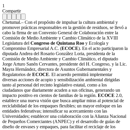
1
Compartir
Chetumal.– Con el propósito de impulsar la cultura ambiental y
promover prácticas responsables en la gestión de residuos, se llevó a
cabo la firma de un Convenio General de Colaboración entre la
Comisión de Medio Ambiente y Cambio Climático de la XVIII
Legislatura del
Congreso de Quintana Roo
y Ecología y
Compromiso Empresarial A.C. (
ECOCE
). En el acto participaron la
diputada Andrea del Rosario González Loria, presidenta de la
Comisión de Medio Ambiente y Cambio Climático, el diputado
Jorge Arturo Sanén Cervantes, presidente del H. Congreso, y la Lic.
Mayra Hernández, directora de Asuntos Gubernamentales y
Regulatorios de
ECOCE
. El acuerdo permitirá implementar
diversas acciones de acopio y sensibilización ambiental dirigidas
tanto al personal del recinto legislativo estatal, como a los
ciudadanos que diariamente acuden a sus oficinas, generando un
impacto positivo en cientos de familias de la región.
ECOCE
2.0,
establece una nueva visión que busca ampliar miras al potencial de
reciclabilidad de los empaques flexibles; un mayor enfoque en las
entidades federativas; intensificar su acercamiento con las
Universidades; establecer una colaboración con la Alianza Nacional
de Pequeños Comerciantes (ANPEC) y el desarrollo de guías de
diseño de envases y empaques, para facilitar el reciclaje de los