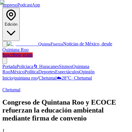
Impreso
Podcast
App
Edición
Noticias de México, desde
Quinta
Fuerza
Quintana Roo
Suscríbete gratis
Portada
Policiaca
🌀 Huracanes
Sismos
Quintana
Roo
México
Política
Deportes
Espectáculos
Opinión
Inicio
/
quintana roo
/
Chetumal
☁️
28
°C
·
Chetumal
Chetumal
Congreso de Quintana Roo y ECOCE
refuerzan la educación ambiental
mediante firma de convenio
J