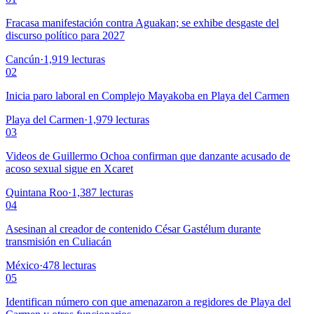
Fracasa manifestación contra Aguakan; se exhibe desgaste del
discurso político para 2027
Cancún
·
1,919
lecturas
02
Inicia paro laboral en Complejo Mayakoba en Playa del Carmen
Playa del Carmen
·
1,979
lecturas
03
Videos de Guillermo Ochoa confirman que danzante acusado de
acoso sexual sigue en Xcaret
Quintana Roo
·
1,387
lecturas
04
Asesinan al creador de contenido César Gastélum durante
transmisión en Culiacán
México
·
478
lecturas
05
Identifican número con que amenazaron a regidores de Playa del