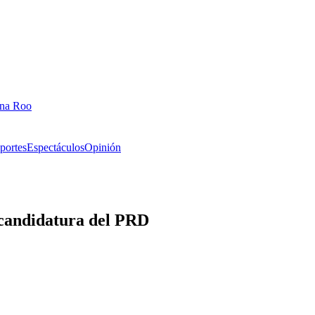
ana Roo
portes
Espectáculos
Opinión
 candidatura del PRD