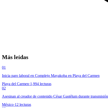
Más leídas
01
Inicia paro laboral en Complejo Mayakoba en Playa del Carmen
Playa del Carmen
·
1,994
lecturas
02
Asesinan al creador de contenido César Gastélum durante transmisió
México
·
12
lecturas