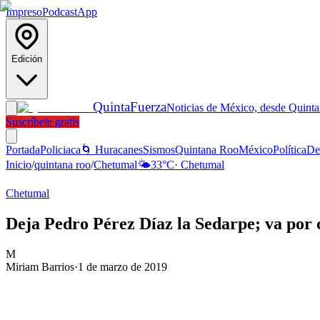
Impreso
Podcast
App
Edición
Quinta
Fuerza
Noticias de México, desde Quint
Suscríbete gratis
Portada
Policiaca
🌀 Huracanes
Sismos
Quintana Roo
México
Política
De
Inicio
/
quintana roo
/
Chetumal
🌤️
33
°C
·
Chetumal
Chetumal
Deja Pedro Pérez Díaz la Sedarpe; va por
M
Miriam Barrios
·
1 de marzo de 2019