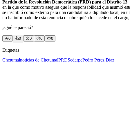
Partido de la Revolución Democrática (PRD) para el Distrito 13,
en la que como motivo asegura que la responsabilidad que asumió est
se inscribió como externo para una candidatura a diputado local, en 
no ha informado de esta renuncia o sobre quién lo sucede en el cargo,
¿Qué te pareció?
🔥
0
👍
0
😲
0
😢
0
😠
0
Etiquetas
Chetumal
noticias de Chetumal
PRD
Sedarpe
Pedro Pérez Díaz