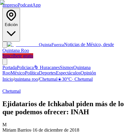
Impreso
Podcast
App
Edición
Noticias de México, desde
Quinta
Fuerza
Quintana Roo
Suscríbete gratis
Portada
Policiaca
🌀 Huracanes
Sismos
Quintana
Roo
México
Política
Deportes
Espectáculos
Opinión
Inicio
/
quintana roo
/
Chetumal
☀️
30
°C
·
Chetumal
Chetumal
Ejidatarios de Ichkabal piden más de lo
que podemos ofrecer: INAH
M
Miriam Barrios
·
16 de diciembre de 2018