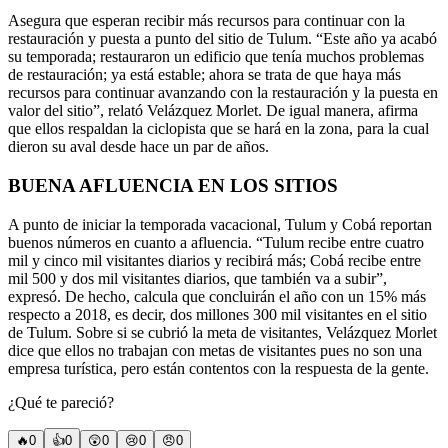
Asegura que esperan recibir más recursos para continuar con la
restauración y puesta a punto del sitio de Tulum. “Este año ya acabó
su temporada; restauraron un edificio que tenía muchos problemas
de restauración; ya está estable; ahora se trata de que haya más
recursos para continuar avanzando con la restauración y la puesta en
valor del sitio”, relató Velázquez Morlet. De igual manera, afirma
que ellos respaldan la ciclopista que se hará en la zona, para la cual
dieron su aval desde hace un par de años.
BUENA AFLUENCIA EN LOS SITIOS
A punto de iniciar la temporada vacacional, Tulum y Cobá reportan
buenos números en cuanto a afluencia. “Tulum recibe entre cuatro
mil y cinco mil visitantes diarios y recibirá más; Cobá recibe entre
mil 500 y dos mil visitantes diarios, que también va a subir”,
expresó. De hecho, calcula que concluirán el año con un 15% más
respecto a 2018, es decir, dos millones 300 mil visitantes en el sitio
de Tulum. Sobre si se cubrió la meta de visitantes, Velázquez Morlet
dice que ellos no trabajan con metas de visitantes pues no son una
empresa turística, pero están contentos con la respuesta de la gente.
¿Qué te pareció?
🔥
0
👍
0
😲
0
😢
0
😠
0