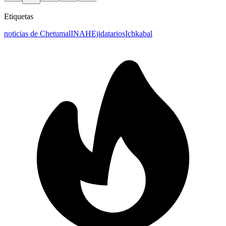
Etiquetas
noticias de Chetumal
INAH
Ejidatarios
Ichkabal