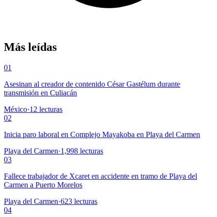
Más leídas
01
Asesinan al creador de contenido César Gastélum durante
transmisión en Culiacán
México
·
12
lecturas
02
Inicia paro laboral en Complejo Mayakoba en Playa del Carmen
Playa del Carmen
·
1,998
lecturas
03
Fallece trabajador de Xcaret en accidente en tramo de Playa del
Carmen a Puerto Morelos
Playa del Carmen
·
623
lecturas
04