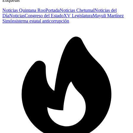
Etiquetas
Noticias Quintana Roo
Portada
Noticias Chetumal
Noticias del
Día
Noticias
Congreso del Estado
XV Legislatura
Mayuli Martínez
Simón
sistema estatal anticorrupción