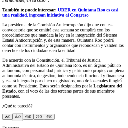
Permanente, en su caso”
.
También te puede interesar:
UBER en Quintana Roo es casi
una realidad, ingresan iniciativa al Congreso
La presidenta de la Comisión Anticorrupción dijo que con esta
convocatoria que se emitirá esta semana se cumplirá con los
procedimientos que mandata la ley en la integración del Sistema
Estatal Anticorrupción y, de esta manera, Quintana Roo podrá
contar con instrumentos y organismos que reconozcan y validen los
derechos de los ciudadanos en la entidad.
De acuerdo con la Constitución, el Tribunal de Justicia
Administrativa del Estado de Quintana Roo, es un órgano público
autónomo, con personalidad jurídica y patrimonio propio, con plena
autonomía técnica, de gestión, independencia funcional y financiera
y estará integrado por cinco magistrados, uno de los cuales fungirá́
como su Presidente. Estos serán designados por la
Legislatura del
Estado
, con el voto de las dos terceras partes de sus miembros
presentes.
¿Qué te pareció?
🔥
0
👍
0
😲
0
😢
0
😠
0