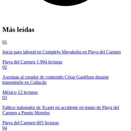
Más leídas
01
Inicia paro laboral en Complejo Mayakoba en Playa del Carmen
Playa del Carmen
·
1,994
lecturas
02
Asesinan al creador de contenido César Gastélum durante
transmisión en Culiacán
México
·
12
lecturas
03
Fallece trabajador de Xcaret en accidente en tramo de Playa del
Carmen a Puerto Morelos
Playa del Carmen
·
605
lecturas
04