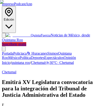
Impreso
Podcast
App
Edición
Noticias de México, desde
Quinta
Fuerza
Quintana Roo
Suscríbete gratis
Portada
Policiaca
🌀 Huracanes
Sismos
Quintana
Roo
México
Política
Deportes
Espectáculos
Opinión
Inicio
/
quintana roo
/
Chetumal
⛈️
30
°C
·
Chetumal
Chetumal
Emitirá XV Legislatura convocatoria
para la integración del Tribunal de
Justicia Administrativa del Estado
F