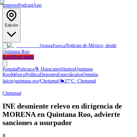
Impreso
Podcast
App
Edición
Noticias de México, desde
Quinta
Fuerza
Quintana Roo
Suscríbete gratis
Portada
Policiaca
🌀 Huracanes
Sismos
Quintana
Roo
México
Política
Deportes
Espectáculos
Opinión
Inicio
/
quintana roo
/
Chetumal
🌤️
27
°C
·
Chetumal
Chetumal
INE desmiente relevo en dirigencia de
MORENA en Quintana Roo, advierte
sanciones a usurpador
R