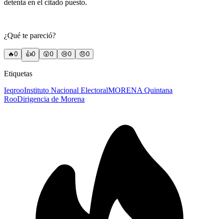
detenta en el citado puesto.
¿Qué te pareció?
🔥
0
👍
0
😲
0
😢
0
😠
0
Etiquetas
Ieqroo
Instituto Nacional Electoral
MORENA Quintana
Roo
Dirigencia de Morena