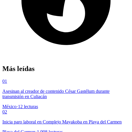
Más leídas
01
Asesinan al creador de contenido César Gastélum durante
transmisión en Culiacán
México
·
12
lecturas
02
Inicia paro laboral en Complejo Mayakoba en Playa del Carmen
Playa del Carmen
·
1,998
lecturas